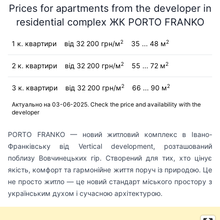
Prices for apartments from the developer in
residential complex ЖК PORTO FRANKO
2
2
1 к. квартири
від 32 200 грн/м
35 ... 48 м
2
2
2 к. квартири
від 32 200 грн/м
55 ... 72 м
2
2
3 к. квартири
від 32 200 грн/м
66 ... 90 м
Актуально на 03-06-2025. Check the price and availability with the
developer
PORTO FRANKO — новий житловий комплекс в Івано-
Франківську від Vertical development, розташований
поблизу Вовчинецьких гір. Створений для тих, хто цінує
якість, комфорт та гармонійне життя поруч із природою. Це
не просто житло — це новий стандарт міського простору з
українським духом і сучасною архітектурою.