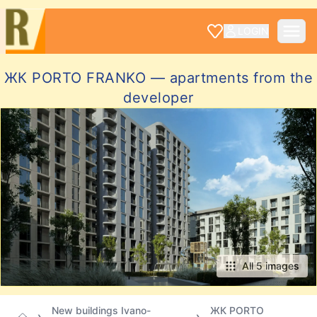
LOGIN
ЖК PORTO FRANKO — apartments from the
developer
All 5 images
New buildings Ivano-
ЖК PORTO