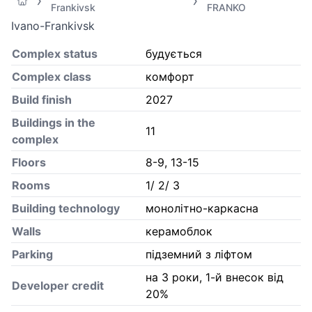
Frankivsk
FRANKO
Ivano-Frankivsk
Complex status
будується
Complex class
комфорт
Build finish
2027
Buildings in the
11
complex
Floors
8-9, 13-15
Rooms
1/ 2/ 3
Building technology
монолітно-каркасна
Walls
керамоблок
Parking
підземний з ліфтом
на 3 роки, 1-й внесок від
Developer credit
20%