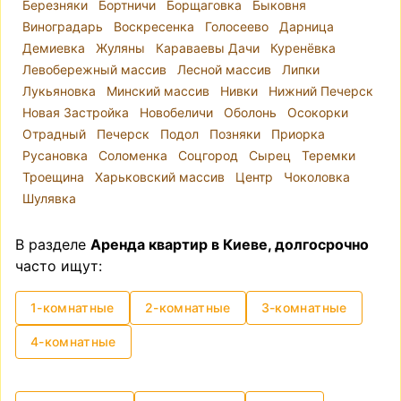
Березняки
Бортничи
Борщаговка
Быковня
Виноградарь
Воскресенка
Голосеево
Дарница
Демиевка
Жуляны
Караваевы Дачи
Куренёвка
Левобережный массив
Лесной массив
Липки
Лукьяновка
Минский массив
Нивки
Нижний Печерск
Новая Застройка
Новобеличи
Оболонь
Осокорки
Отрадный
Печерск
Подол
Позняки
Приорка
Русановка
Соломенка
Соцгород
Сырец
Теремки
Троещина
Харьковский массив
Центр
Чоколовка
Шулявка
В разделе
Аренда квартир в Киеве, долгосрочно
часто ищут:
1-комнатные
2-комнатные
3-комнатные
4-комнатные