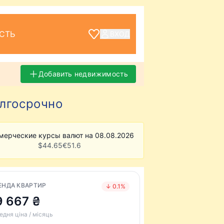
СТЬ
ВХОД
Добавить недвижимость
олгосрочно
мерческие курсы валют на 08.08.2026
$
44.65
€
51.6
ЕНДА КВАРТИР
↓ 0.1%
9 667 ₴
едня ціна / місяць