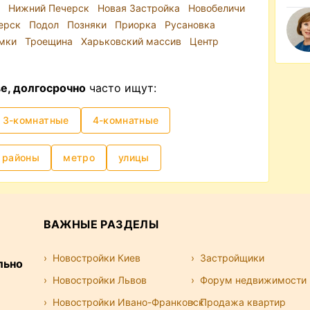
и
Нижний Печерск
Новая Застройка
Новобеличи
ерск
Подол
Позняки
Приорка
Русановка
емки
Троещина
Харьковский массив
Центр
е, долгосрочно
часто ищут:
3-комнатные
4-комнатные
районы
метро
улицы
ВАЖНЫЕ РАЗДЕЛЫ
Новостройки Киев
Застройщики
льно
Новостройки Львов
Форум недвижимости
Новостройки Ивано-Франковск
Продажа квартир