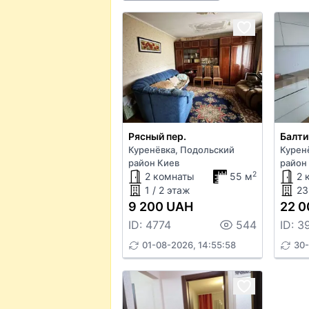
Рясный пер.
Балти
Куренёвка, Подольский
Курен
район Киев
район
2
2 комнаты
55 м
2 
1 / 2 этаж
23
9 200 UAH
22 0
ID: 4774
544
ID: 3
01-08-2026, 14:55:58
30-