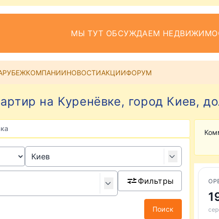
МЫ ТУТ ОБСУЖДАЕМ НЕДВИЖИМО
АРУБЕЖ
КОМПАНИИ
НОВОСТИ
АКЦИИ
ФОРУМ
артир на Куренёвке, город Киев, д
вка
Ком
Фильтры
ОР
1
Поиск
сер