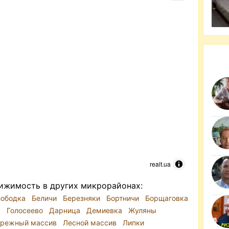
realt.ua
ижимость в других микрорайонах:
лободка
Беличи
Березняки
Бортничи
Борщаговка
а
Голосеево
Дарница
Демиевка
Жуляны
ережный массив
Лесной массив
Липки