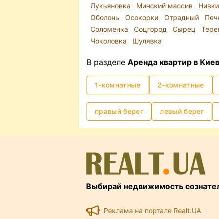
Лукьяновка
Минский массив
Нивк
Оболонь
Осокорки
Отрадный
Печ
Соломенка
Соцгород
Сырец
Тер
Чоколовка
Шулявка
В разделе
Аренда квартир в Киев
1-комнатные
2-комнатные
правый берег
левый берег
Выбирай недвижимость сознате
Реклама на портале Realt.UA