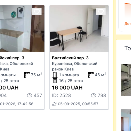
Дет
То
йский пер. 3
Балтийский пер. 3
ёвка, Оболонский
Куренёвка, Оболонский
 Киев
район Киев
2
2
комнаты
75 м
1 комната
46 м
 / 25 этаж
16 / 25 этаж
00 UAH
16 000 UAH
904
457
ID: 2528
798
01-2026, 17:42:56
05-09-2025, 09:55:57