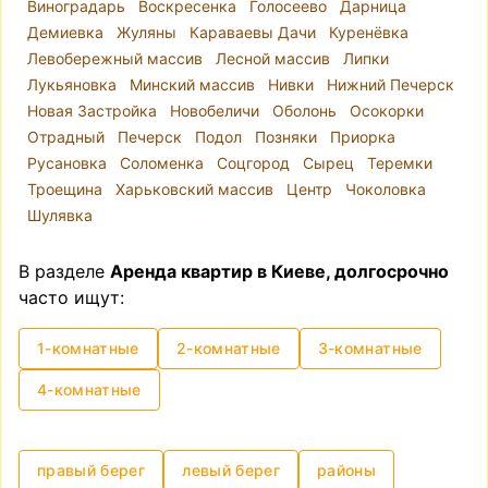
Виноградарь
Воскресенка
Голосеево
Дарница
стоимости, интерьеру. Размещенная
Демиевка
Жуляны
Караваевы Дачи
Куренёвка
информация актуальна и соответствует
Левобережный массив
Лесной массив
Липки
действительности.
Лукьяновка
Минский массив
Нивки
Нижний Печерск
Новая Застройка
Новобеличи
Оболонь
Осокорки
Отрадный
Печерск
Подол
Позняки
Приорка
Русановка
Соломенка
Соцгород
Сырец
Теремки
Троещина
Харьковский массив
Центр
Чоколовка
Шулявка
В разделе
Аренда квартир в Киеве, долгосрочно
часто ищут:
1-комнатные
2-комнатные
3-комнатные
4-комнатные
правый берег
левый берег
районы