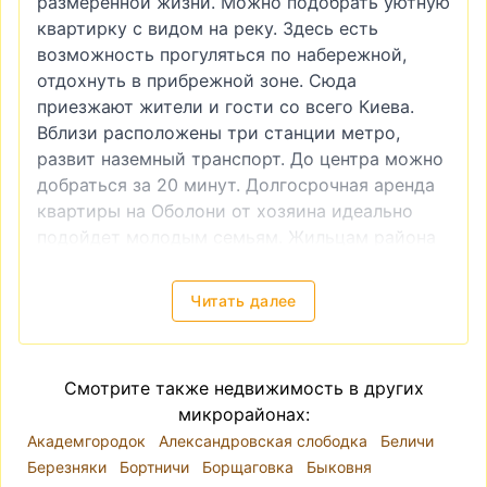
размеренной жизни. Можно подобрать уютную
квартирку с видом на реку. Здесь есть
возможность прогуляться по набережной,
отдохнуть в прибрежной зоне. Сюда
приезжают жители и гости со всего Киева.
Вблизи расположены три станции метро,
развит наземный транспорт. До центра можно
добраться за 20 минут. Долгосрочная аренда
квартиры на Оболони от хозяина идеально
подойдет молодым семьям. Жильцам района
доступны парки для прогулок,
развлекательные, торговые центры,
Читать далее
спортивные площадки. Еще одна особенность
– аквапарк.
На realt.ua присутствуют различные варианты
Смотрите также недвижимость в других
долгосрочной аренды жилья. Просмотрите
микрорайонах:
доступные объявления на нашем сайте.
Академгородок
Александровская слободка
Беличи
Удобство поисковой системы позволяет
Березняки
Бортничи
Борщаговка
Быковня
выбрать жилье согласно количеству комнат,