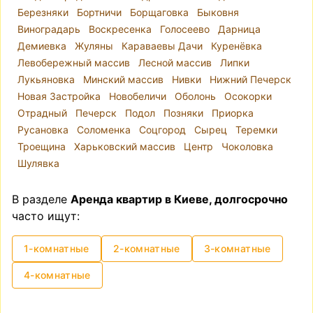
Березняки
Бортничи
Борщаговка
Быковня
Виноградарь
Воскресенка
Голосеево
Дарница
Демиевка
Жуляны
Караваевы Дачи
Куренёвка
Левобережный массив
Лесной массив
Липки
Лукьяновка
Минский массив
Нивки
Нижний Печерск
Новая Застройка
Новобеличи
Оболонь
Осокорки
Отрадный
Печерск
Подол
Позняки
Приорка
Русановка
Соломенка
Соцгород
Сырец
Теремки
Троещина
Харьковский массив
Центр
Чоколовка
Шулявка
В разделе
Аренда квартир в Киеве, долгосрочно
часто ищут:
1-комнатные
2-комнатные
3-комнатные
4-комнатные