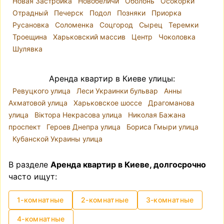
Новая Застройка
Новобеличи
Оболонь
Осокорки
микрорайоны, так как административные
Отрадный
Печерск
Подол
Позняки
Приорка
районы часто включают в себя варианты
Русановка
Соломенка
Соцгород
Сырец
Теремки
разного уровня комфорта и класса жилья.
Троещина
Харьковский массив
Центр
Чоколовка
Например, Шевченковский район включает
Шулявка
как исторический центр Киева, так и районы,
расположенные ближе к окраинам города.
Ключевую роль в инфраструктуре города
Аренда квартир в Киеве улицы:
играет метро. Из-за пробок на дорогах метро
Ревуцкого улица
Леси Украинки бульвар
Анны
часто является удобным видом транспорта.
Ахматовой улица
Харьковское шоссе
Драгоманова
Поэтому, если вы впервые выбираете
улица
Віктора Некрасова улица
Николая Бажана
квартиру для долгосрочной аренды, близость
проспект
Героев Днепра улица
Бориса Гмыри улица
к метро станет важным приоритетом.
Кубанской Украины улица
Цены на аренду квартир в Киеве традиционно
формируются за счет высокого спроса, хотя
В разделе
Аренда квартир в Киеве, долгосрочно
сейчас (2025 г.) он несколько сместился в
часто ищут:
сторону Запада Украины, а также из-за
локации и состояния квартиры. Стоимость
1-комнатные
2-комнатные
3-комнатные
может варьироваться от 8 тыс. грн до 15–20
тыс. долларов в месяц.
4-комнатные