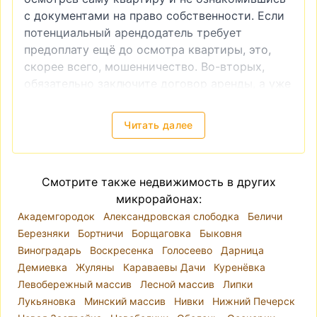
с документами на право собственности. Если
потенциальный арендодатель требует
предоплату ещё до осмотра квартиры, это,
скорее всего, мошенничество. Во-вторых,
обязательно заключите договор аренды, а уже
после этого производите оплату. И, в-третьих,
если вы видите слишком низкую цену на
Читать далее
квартиру, это также часто является
признаком мошенничества.
Снять квартиру в Киеве — локация, цены
Смотрите также недвижимость в других
Киев разделён на десять районов. Река Днепр
микрорайонах:
делит город так, что районы Голосеевский,
Академгородок
Александровская слободка
Беличи
Оболонский, Печерский, Подольский,
Березняки
Бортничи
Борщаговка
Быковня
Святошинский, Соломенский и
Виноградарь
Воскресенка
Голосеево
Дарница
Шевченковский находятся на правом берегу, а
Демиевка
Жуляны
Караваевы Дачи
Куренёвка
Дарницкий, Деснянский и Днепровский — на
Левобережный массив
Лесной массив
Липки
левом. Однако при выборе места для аренды
Лукьяновка
Минский массив
Нивки
Нижний Печерск
квартиры лучше ориентироваться на