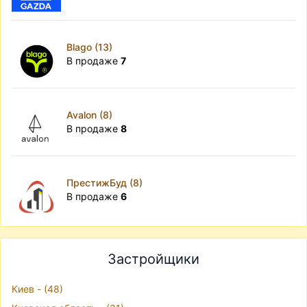
Blago (13)
В продаже
7
Avalon (8)
В продаже
8
ПрестижБуд (8)
В продаже
6
Застройщики
Киев - (48)