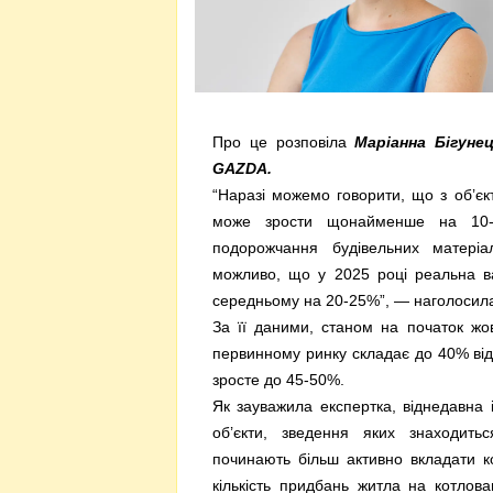
Про це розповіла
Маріанна Бігуне
GAZDA
.
“Наразі можемо говорити, що з об’єк
може зрости щонайменше на 10-
подорожчання будівельних матеріа
можливо, що у 2025 році реальна ва
середньому на 20-25%”, — наголосила
За її даними, станом на початок жов
первинному ринку складає до 40% від 
зросте до 45-50%.
Як зауважила експертка, віднедавна
об’єкти, зведення яких знаходить
починають більш активно вкладати к
кількість придбань житла на котлова