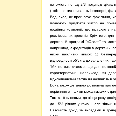
натомість понад 2/3 покупців цікавл
(тобто в яких тривають інженерні, фас
Водночас, як прогнозує фахівчиня, ч
планують придбати житло на початк
надійних компаній, що працюють на
реалізованих проєктів. Крім того, для
державній програмі “єОселя” та можл
наприклад, акредитація в держаній іп
низки важливих вимог: 1) безперерв
відповідності об’єкта до заявлених па
“Ми не виключаємо, що для потенцій
характеристики, наприклад, як де
відключеннями світла чи наявність в о
Вона також детально розповіла про
пе
порівняно з іншими механізмами отри
Так, за її словами, до кінця року до
до 15% річних у гривні, але тільки 
Натомість дохід за вкладами в дол