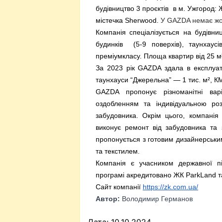
будівництво 3 проєктів в м. Ужгород: 
містечка Sherwood.
У GAZDA немає жод
Компанія спеціалізується на будівни
будинків (5-9 поверхів), таунхаус
преміумкласу. Площа квартир від 25 м²
За 2023 рік GAZDA здала в експлуат
таунхауси “Джерельна” — 1 тис. м², К
GAZDA пропонує різноманітні вар
оздобленням та індивідуальною ро
забудовника. Окрім цього, компанія
виконує ремонт від забудовника та
пропонується з готовим дизайнерськи
та текстилем.
Компанія є учасником державної пі
програмі акредитовано ЖК ParkLand т
Сайт компанії
https://zk.com.ua/
Автор:
Володимир Германов