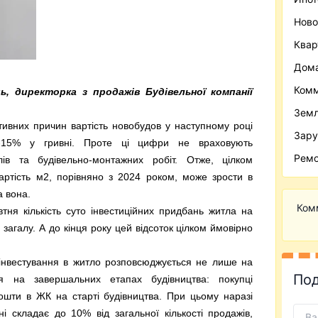
Ново
Ква
Дома
Комм
ць, директорка з продажів Будівельної компанії
Зем
тивних причин вартість новобудов у наступному році
Зару
15% у гривні. Проте ці цифри не враховують
Ремо
лів та будівельно-монтажних робіт. Отже, цілком
ртість м2, порівняно з 2024 роком, може зрости в
 вона.
Ком
тня кількість суто інвестиційних придбань житла на
загалу. А до кінця року цей відсоток цілком ймовірно
 інвестування в житло розповсюджується не лише на
Под
ся на завершальних етапах будівництва: покупці
ошти в ЖК на старті будівництва. При цьому наразі
ні складає до 10% від загальної кількості продажів,