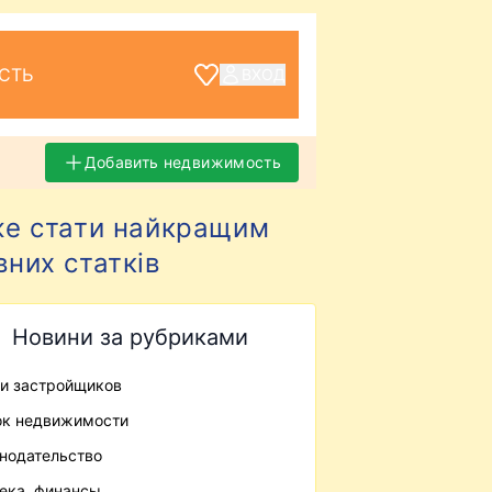
СТЬ
ВХОД
Добавить недвижимость
оже стати найкращим
них статків
Новини за рубриками
и застройщиков
к недвижимости
нодательство
ека, финансы