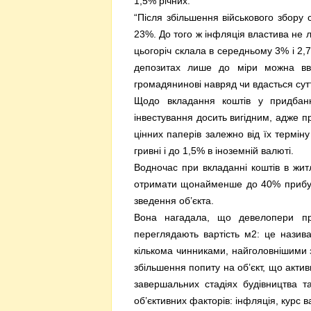
1,5% річних.
“Після збільшення військового збору
23%. До того ж інфляція властива не 
цьогоріч склала в середньому 3% і 2,
депозитах лише до міри можна вв
громадянинові навряд чи вдасться сут
Щодо вкладання коштів у придбан
інвестування досить вигідним, адже пр
цінних паперів залежно від їх термі
гривні і до 1,5% в іноземній валюті.
Водночас при вкладанні коштів в жит
отримати щонайменше до 40% прибут
зведення об’єкта.
Вона нагадала, що девелопери про
переглядають вартість м2: це назива
кількома чинниками, найголовнішими 
збільшення попиту на об’єкт, що активн
завершальних стадіях будівництва т
об’єктивних факторів: інфляція, курс в