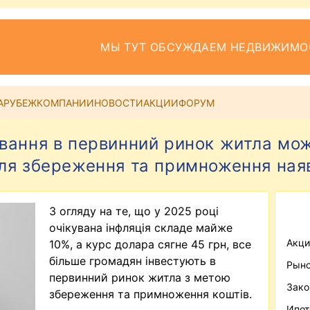
МЫ ТУТ ОБСУЖДАЕМ НЕДВИЖИМО
АРУБЕЖ
КОМПАНИИ
НОВОСТИ
АКЦИИ
ФОРУМ
ування в первинний ринок житла м
ля збереження та примноження наяв
З огляду на те, що у 2025 році
очікувана інфляція складе майже
Акци
10%, а курс долара сягне 45 грн, все
більше громадян інвестують в
Рыно
первинний ринок житла з метою
Зако
збереження та примноження коштів.
Ипот