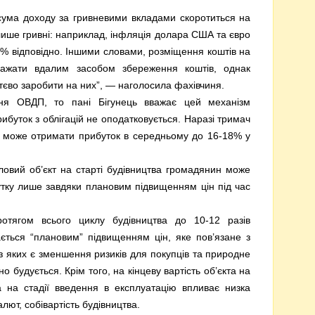
 сума доходу за гривневими вкладами скоротиться на
лише гривні: наприклад, інфляція долара США та євро
7% відповідно. Іншими словами, розміщення коштів на
ажати вдалим засобом збереження коштів, однак
тєво заробити на них”, — наголосила фахівчиня.
ня ОВДП, то пані Бігунець вважає цей механізм
ибуток з облігацій не оподатковується. Наразі тримач
ну може отримати прибуток в середньому до 16-18% у
ловий об’єкт на старті будівництва громадянин може
ку лише завдяки плановим підвищенням цін під час
тягом всього циклу будівництва до 10-12 разів
ється “плановим” підвищенням цін, яке пов’язане з
з яких є зменшення ризиків для покупців та природне
о будується. Крім того, на кінцеву вартість об’єкта на
а на стадії введення в експлуатацію впливає низка
алют, собівартість будівництва.