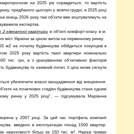
акропрогнози на 2025 рік справдяться, то вартість
инку, придбаного цьогоріч у жовтні-грудні, в 2025 році
а кінець 2026 року такі об’єкти вже коштуватимуть на
зауважила експертка.
і 2-кімнатної квартири
в об’єкті комфорт-класу в м.
их міст України за ціною житла на первинному ринку.
 м2 на початку будівництва обійдеться покупцеві в
гом 2025 року вартість такої квартири номінально
00 тис. грн, а з урахуванням об’єктивних факторів
сть будівництва та наявний попит, її ціна може сягнути
ься убезпечити власні заощадження від знецінення.
б’єкти на початкових стадіях будівництва стане одним
нному ринку у 2025 році”, — підсумувала Маріанна
ворена у 2007 році. За цей час портфель компанії
ництва: введено в експлуатацію понад 1500 квартир.
ю нерухомості більш як 150 тис. м². Наразі триває