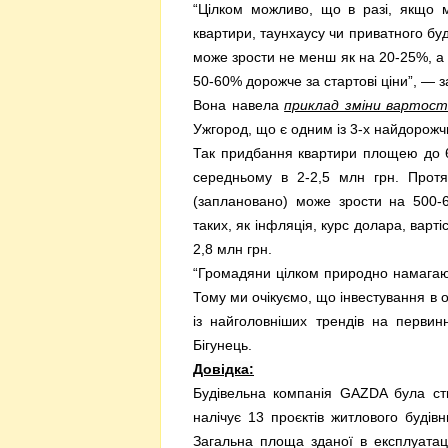
“Цілком можливо, що в разі, якщо м
квартири, таунхаусу чи приватного буд
може зрости не менш як на 20-25%, а н
50-60% дорожче за стартові ціни”, — 
Вона навела
приклад зміни вартост
Ужгород, що є одним із 3-х найдорожч
Так придбання квартири площею до 65
середньому в 2-2,5 млн грн. Протя
(заплановано) може зрости на 500-6
таких, як інфляція, курс долара, варті
2,8 млн грн.
“Громадяни цілком природно намагают
Тому ми очікуємо, що інвестування в о
із найголовніших трендів на перви
Бігунець.
Довідка:
Будівельна компанія GAZDA була ст
налічує 13 проєктів житлового будів
Загальна площа зданої в експлуатаці