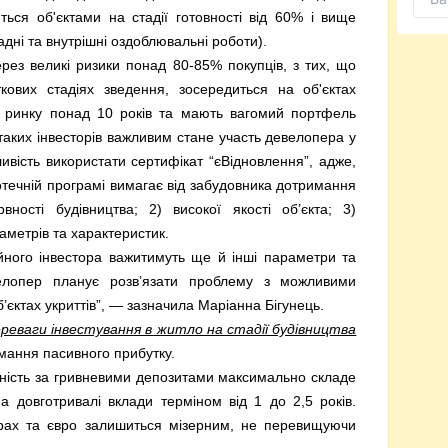
яться об'єктами на стадії готовності від 60% і вище
адні та внутрішні оздоблювальні роботи).
ерез великі ризики понад 80-85% покупців, з тих, що
ових стадіях зведення, зосередиться на об'єктах
 ринку понад 10 років та мають вагомий портфель
 таких інвесторів важливим стане участь девелопера у
ивість використати сертифікат “єВідновлення”, адже,
отечній програмі вимагає від забудовника дотримання
ності будівництва; 2) високої якості об’єкта; 3)
раметрів та характеристик.
ного інвестора важитимуть ще й інші параметри та
велопер планує розв’язати проблему з можливими
б’єктах укриттів”, — зазначила Маріанна Бігунець.
реваги інвестування в житло на стадії будівництва
мання пасивного прибутку.
хідність за гривневими депозитами максимально складе
на довготривалі вклади терміном від 1 до 2,5 років.
арах та євро залишиться мізерним, не перевищуючи