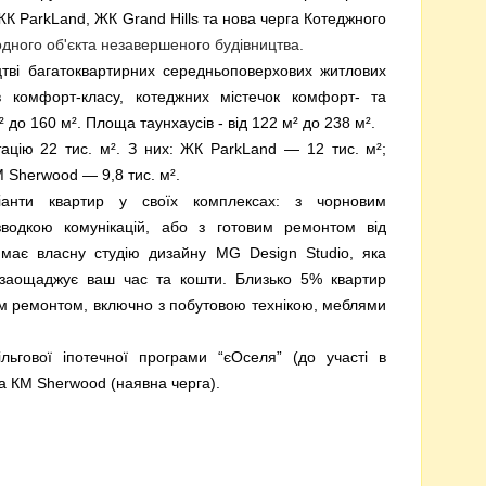
ЖК ParkLand, ЖК Grand Hills та нова черга Котеджного
ного об'єкта незавершеного будівництва.
цтві багатоквартирних середньоповерхових житлових
ів комфорт-класу, котеджних містечок комфорт- та
 до 160 м². Площа таунхаусів - від 122 м² до 238 м².
ацію 22 тис. м². З них: ЖК ParkLand — 12 тис. м²;
М Sherwood — 9,8 тис. м².
іанти квартир у своїх комплексах: з чорновим
зводкою комунікацій, або з готовим ремонтом від
 має власну студію дизайну MG Design Studio, яка
 заощаджує ваш час та кошти. Близько 5% квартир
м ремонтом, включно з побутовою технікою, меблями
льгової іпотечної програми “єОселя” (до участі в
а КМ Sherwood (наявна черга).