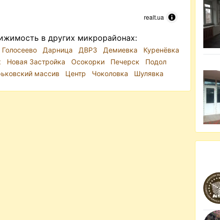
realt.ua
ижимость в других микрорайонах:
Голосеево
Дарница
ДВРЗ
Демиевка
Куренёвка
к
Новая Застройка
Осокорки
Печерск
Подол
рьковский массив
Центр
Чоколовка
Шулявка