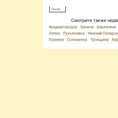
100 km
Смотрите также недв
Академгородок
Беличи
Березняки
Липки
Лукьяновка
Нижний Печерс
Позняки
Соломенка
Троещина
Ха