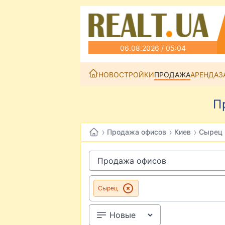
06.08.2026 / 05:04
НОВОСТРОЙКИ
ПРОДАЖА
АРЕНДА
З
П
›
›
›
Продажа офисов
Киев
Сырец
Сырец