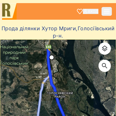
ВХОД
Прода ділянки Хутор Мриги,Голосіївський
р-н.