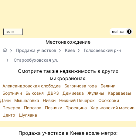
realt.ua
100 m
Местонахождение
Продажа участков
Киев
Голосеевский р-н
Старообуховская ул.
Смотрите также недвижимость в других
микрорайонах:
Александровская слободка
Багринова гора
Беличи
Бортничи
Быковня
ДВРЗ
Демиевка
Жуляны
Караваевы
Дачи
Мышеловка
Нивки
Нижний Печерск
Осокорки
Печерск
Пирогов
Позняки
Троещина
Харьковский массив
Центр
Шулявка
Продажа участков в Киеве возле метро: