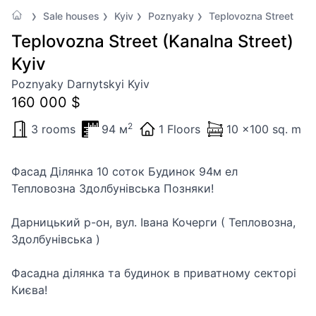
Sale houses
Kyiv
Poznyaky
Teplovozna Street
Teplovozna Street (Kanalna Street)
Kyiv
Poznyaky Darnytskyi Kyiv
160 000 $
2
3 rooms
94 м
1 Floors
10 x100 sq. m
Фасад Ділянка 10 соток Будинок 94м ел
Тепловозна Здолбунівська Позняки!
Дарницький р-он, вул. Івана Кочерги ( Тепловозна,
Здолбунівська )
Фасадна ділянка та будинок в приватному секторі
Києва!