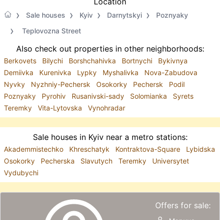
Location
Sale houses
Kyiv
Darnytskyi
Poznyaky
Teplovozna Street
Also check out properties in other neighborhoods:
Berkovets
Bilychi
Borshchahivka
Bortnychi
Bykivnya
Demiivka
Kurenivka
Lypky
Myshalivka
Nova-Zabudova
Nyvky
Nyzhniy-Pechersk
Osokorky
Pechersk
Podil
Poznyaky
Pyrohiv
Rusanivski-sady
Solomianka
Syrets
Teremky
Vita-Lytovska
Vynohradar
Sale houses in Kyiv near a metro stations:
Akademmistechko
Khreschatyk
Kontraktova-Square
Lybidska
Osokorky
Pecherska
Slavutych
Teremky
Universytet
Vydubychi
Offers for sale: