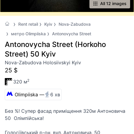
All 12 images
Rent retail
Kyiv
Nova-Zabudova
метро Olimpiiska
Antonovycha Street
Antonovycha Street (Horkoho
Street) 50 Kyiv
Nova-Zabudova Holosiivskyi Kyiv
25 $
2
320 м
Olimpiiska —
6 хв
Без %! Супер фасад приміщення 320м Антоновича
50 Олімпійська!
Голосіївський р-он, вул. Антоновича, 50