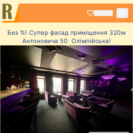
LOGIN
Без %! Супер фасад приміщення 320м
Антоновича 50 Олімпійська!