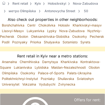
Rent retail
Kyiv
Holosiivskyi
Nova-Zabudova
метро Olimpiiska
Antonovycha Street
50
Also check out properties in other neighborhoods:
Borshchahivka
Centr
Chokolivka
Holosiiv
Kharkivskyi-masyv
Lisovyi-Masyv
Lukyanivka
Lypky
Nova-Zabudova
Nyzhniy-
Pechersk
Obolon
Oleksandrivska-Slobidka
Osokorky
Pechersk
Podil
Poznyaky
Priorka
Shulyavka
Sotsmisto
Syrets
Rent retail in Kyiv near a metro stations:
Arsenalna
Chernihivska
Darnytsya
Kharkivska
Kontraktova-
Square
Lukianivska
Lybidska
Maidan-Nezalezhnosti
Obolon
Olimpiiska
Osokorky
Palace-of-Sports
Palats-Ukrayina
Politekhnichnyi-Instytut
Pozniaky
Shuliavska
Sviatoshyn
Universytet
Vokzalna
Vydubychi
Zvirynecka
Offers for rent: