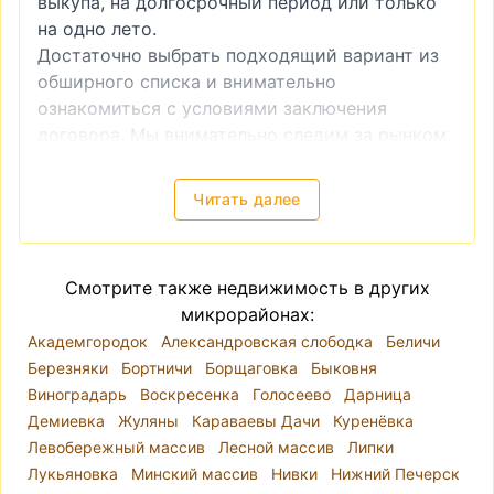
выкупа, на долгосрочный период или только
на одно лето.
Достаточно выбрать подходящий вариант из
обширного списка и внимательно
ознакомиться с условиями заключения
договора. Мы внимательно следим за рынком
аренды и регулярно обновляем базу
предложений, размещая объявления от
Читать далее
надежных агентств недвижимости и частных
владельцев.
Хотите снять квартиру в Деснянском районе
Смотрите также недвижимость в других
Киева без посредников, лишних затрат
микрорайонах:
времени и максимально недорого —
Академгородок
Александровская слободка
Беличи
периодически заглядывайте в этот раздел на
Березняки
Бортничи
Борщаговка
Быковня
realt.ua
, чтобы не упустить самые выгодные
Виноградарь
Воскресенка
Голосеево
Дарница
цены.
Демиевка
Жуляны
Караваевы Дачи
Куренёвка
Левобережный массив
Лесной массив
Липки
Лукьяновка
Минский массив
Нивки
Нижний Печерск