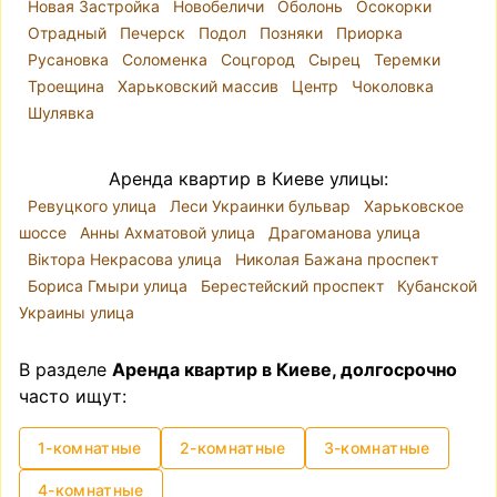
Новая Застройка
Новобеличи
Оболонь
Осокорки
Отрадный
Печерск
Подол
Позняки
Приорка
Русановка
Соломенка
Соцгород
Сырец
Теремки
Троещина
Харьковский массив
Центр
Чоколовка
Шулявка
Аренда квартир в Киеве улицы:
Ревуцкого улица
Леси Украинки бульвар
Харьковское
шоссе
Анны Ахматовой улица
Драгоманова улица
Віктора Некрасова улица
Николая Бажана проспект
Бориса Гмыри улица
Берестейский проспект
Кубанской
Украины улица
В разделе
Аренда квартир в Киеве, долгосрочно
часто ищут:
1-комнатные
2-комнатные
3-комнатные
4-комнатные