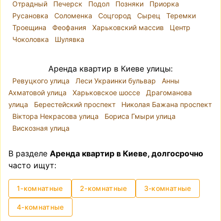
Отрадный
Печерск
Подол
Позняки
Приорка
Русановка
Соломенка
Соцгород
Сырец
Теремки
Троещина
Феофания
Харьковский массив
Центр
Чоколовка
Шулявка
Аренда квартир в Киеве улицы:
Ревуцкого улица
Леси Украинки бульвар
Анны
Ахматовой улица
Харьковское шоссе
Драгоманова
улица
Берестейский проспект
Николая Бажана проспект
Віктора Некрасова улица
Бориса Гмыри улица
Вискозная улица
В разделе
Аренда квартир в Киеве, долгосрочно
часто ищут:
1-комнатные
2-комнатные
3-комнатные
4-комнатные