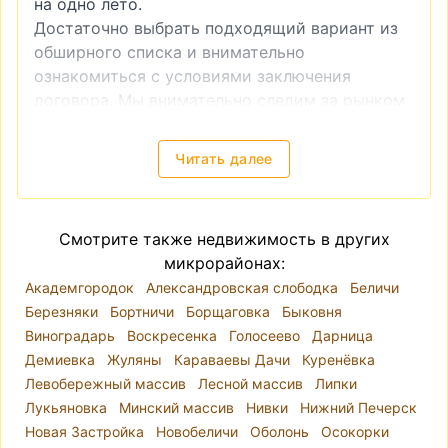
на одно лето.
Достаточно выбрать подходящий вариант из
обширного списка и внимательно
ознакомиться с условиями заключения
договора. Мы внимательно следим за рынком
аренды и регулярно обновляем базу
предложений, размещая объявления от
Читать далее
проверенных агентств недвижимости и
частных владельцев.
Хотите снять квартиру в Подольском районе
Смотрите также недвижимость в других
Киева без посредников, лишних затрат
микрорайонах:
времени и максимально недорого —
Академгородок
Александровская слободка
Беличи
периодически заглядывайте в этот раздел на
Березняки
Бортничи
Борщаговка
Быковня
realt.ua
, чтобы не пропустить самые выгодные
Виноградарь
Воскресенка
Голосеево
Дарница
цены.
Демиевка
Жуляны
Караваевы Дачи
Куренёвка
Левобережный массив
Лесной массив
Липки
Лукьяновка
Минский массив
Нивки
Нижний Печерск
Новая Застройка
Новобеличи
Оболонь
Осокорки