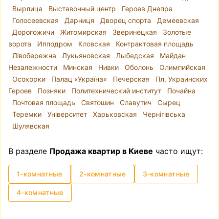
Вырлица
Выставочный центр
Героев Днепра
недорого
Голосеевская
Дарниця
Дворец спорта
Демеевская
Такой вопрос возникает довольно часто —
Дорогожичи
Житомирская
Зверинецкая
Золотые
купить квартиру без посредника
. И
ворота
Ипподром
Кловская
Контрактовая площадь
действительно — нужен ли риелтор, зачем
Лівобережна
Лукьяновская
Лыбедская
Майдан
платить дополнительные деньги? Примерно
Незалежности
Минская
Нивки
Оболонь
Олимпийская
такие же вопросы появляются, когда делаешь
Осокорки
Палац «Україна»
Печерская
Пл. Украинских
ремонт — а нужен ли дизайнер? Вы можете
Героев
Позняки
Политехнический институт
Почайна
самостоятельно найти квартиру, которая
Почтовая площадь
Святошин
Славутич
Сырец
подходит вам по всем критериям и которую
Теремки
Університет
Харьковская
Чернігівська
предлагает владелец, проверить, в порядке ли
Шулявская
все документы на квартиру, согласовать все
нюансы с владельцем и нотариусом и
В разделе
Продажа квартир в Киеве
часто ищут:
провести сделку. Однако стоит отметить, что
это может быть довольно хлопотным и
1-комнатные
2-комнатные
3-комнатные
нервным процессом.
4-комнатные