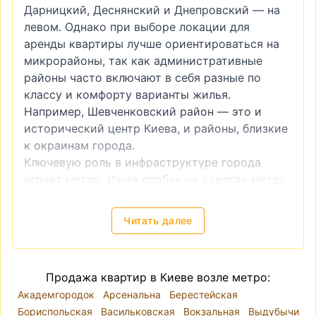
Дарницкий, Деснянский и Днепровский — на
левом. Однако при выборе локации для
аренды квартиры лучше ориентироваться на
микрорайоны, так как административные
районы часто включают в себя разные по
классу и комфорту варианты жилья.
Например, Шевченковский район — это и
исторический центр Киева, и районы, близкие
к окраинам города.
Ключевую роль в инфраструктуре города
играет метро. Из-за пробок на дорогах метро
часто является более удобным видом
транспорта. Поэтому квартира возле метро
Читать далее
всегда будет более привлекательной как в
инвестиционном плане (например, если вы
планируете купить квартиру для последующей
Продажа квартир в Киеве возле метро:
сдачи в аренду), так и для собственного
Академгородок
Арсенальна
Берестейская
проживания.
Бориспольская
Васильковская
Вокзальная
Выдубычи
Продажа квартиры без посредников