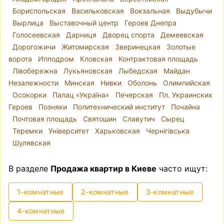
проживания.
Бориспольская
Васильковская
Вокзальная
Выдубычи
Продажа квартиры без посредников
Вырлица
Выставочный центр
Героев Днепра
недорого
Голосеевская
Дарниця
Дворец спорта
Демеевская
Такой вопрос возникает довольно часто —
Дорогожичи
Житомирская
Зверинецкая
Золотые
купить квартиру без посредника
. И
ворота
Ипподром
Кловская
Контрактовая площадь
действительно — нужен ли риелтор, зачем
Лівобережна
Лукьяновская
Лыбедская
Майдан
платить дополнительные деньги? Примерно
Незалежности
Минская
Нивки
Оболонь
Олимпийская
такие же вопросы появляются, когда делаешь
Осокорки
Палац «Україна»
Печерская
Пл. Украинских
ремонт — а нужен ли дизайнер? Вы можете
Героев
Позняки
Политехнический институт
Почайна
самостоятельно найти квартиру, которая
Почтовая площадь
Святошин
Славутич
Сырец
подходит вам по всем критериям и которую
Теремки
Університет
Харьковская
Чернігівська
предлагает владелец, проверить, в порядке ли
Шулявская
все документы на квартиру, согласовать все
нюансы с владельцем и нотариусом и
В разделе
Продажа квартир в Киеве
часто ищут:
провести сделку. Однако стоит отметить, что
это может быть довольно хлопотным и
1-комнатные
2-комнатные
3-комнатные
нервным процессом.
4-комнатные