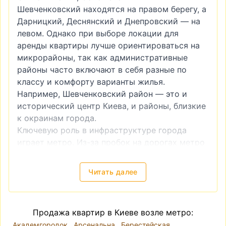
Шевченковский находятся на правом берегу, а
Дарницкий, Деснянский и Днепровский — на
левом. Однако при выборе локации для
аренды квартиры лучше ориентироваться на
микрорайоны, так как административные
районы часто включают в себя разные по
классу и комфорту варианты жилья.
Например, Шевченковский район — это и
исторический центр Киева, и районы, близкие
к окраинам города.
Ключевую роль в инфраструктуре города
играет метро. Из-за пробок на дорогах метро
часто является более удобным видом
транспорта. Поэтому квартира возле метро
Читать далее
всегда будет более привлекательной как в
инвестиционном плане (например, если вы
планируете купить квартиру для последующей
Продажа квартир в Киеве возле метро:
сдачи в аренду), так и для собственного
Академгородок
Арсенальна
Берестейская