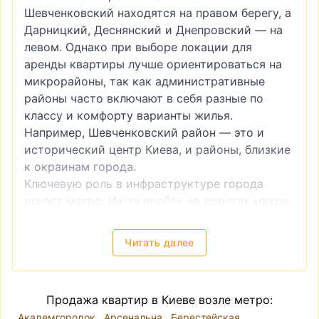
Шевченковский находятся на правом берегу, а
Дарницкий, Деснянский и Днепровский — на
левом. Однако при выборе локации для
аренды квартиры лучше ориентироваться на
микрорайоны, так как административные
районы часто включают в себя разные по
классу и комфорту варианты жилья.
Например, Шевченковский район — это и
исторический центр Киева, и районы, близкие
к окраинам города.
Ключевую роль в инфраструктуре города
играет метро. Из-за пробок на дорогах метро
часто является более удобным видом
транспорта. Поэтому квартира возле метро
Читать далее
всегда будет более привлекательной как в
инвестиционном плане (например, если вы
планируете купить квартиру для последующей
Продажа квартир в Киеве возле метро:
сдачи в аренду), так и для собственного
Академгородок
Арсенальна
Берестейская