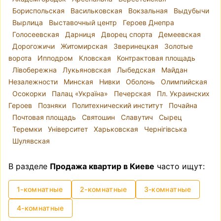
проживания.
Бориспольская
Васильковская
Вокзальная
Выдубычи
Продажа квартиры без посредников
Вырлица
Выставочный центр
Героев Днепра
недорого
Голосеевская
Дарниця
Дворец спорта
Демеевская
Такой вопрос возникает довольно часто —
Дорогожичи
Житомирская
Зверинецкая
Золотые
купить квартиру без посредника
. И
ворота
Ипподром
Кловская
Контрактовая площадь
действительно — нужен ли риелтор, зачем
Лівобережна
Лукьяновская
Лыбедская
Майдан
платить дополнительные деньги? Примерно
Незалежности
Минская
Нивки
Оболонь
Олимпийская
такие же вопросы появляются, когда делаешь
Осокорки
Палац «Україна»
Печерская
Пл. Украинских
ремонт — а нужен ли дизайнер? Вы можете
Героев
Позняки
Политехнический институт
Почайна
самостоятельно найти квартиру, которая
Почтовая площадь
Святошин
Славутич
Сырец
подходит вам по всем критериям и которую
Теремки
Університет
Харьковская
Чернігівська
предлагает владелец, проверить, в порядке ли
Шулявская
все документы на квартиру, согласовать все
нюансы с владельцем и нотариусом и
В разделе
Продажа квартир в Киеве
часто ищут:
провести сделку. Однако стоит отметить, что
это может быть довольно хлопотным и
1-комнатные
2-комнатные
3-комнатные
нервным процессом.
4-комнатные