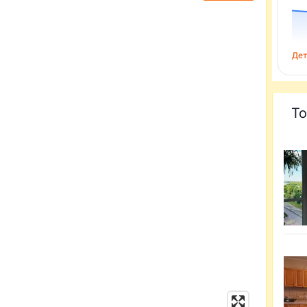
Дет
То