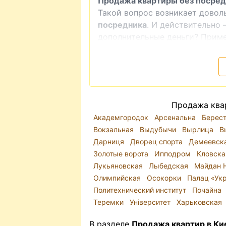
Продажа квартиры без посред
Такой вопрос возникает дово
посредника
. И действительно 
дополнительные деньги? Приме
делаешь ремонт — а нужен ли 
найти квартиру, которая подх
предлагает владелец, проверит
согласовать все нюансы с влад
Однако стоит отметить, что э
Продажа квар
нервным процессом.
Академгородок
Арсенальна
Берес
Вокзальная
Выдубычи
Вырлица
В
Дарниця
Дворец спорта
Демеевск
Золотые ворота
Ипподром
Кловск
Лукьяновская
Лыбедская
Майдан 
Олимпийская
Осокорки
Палац «Ук
Политехнический институт
Почайна
Теремки
Університет
Харьковская
В разделе
Продажа квартир в Ки