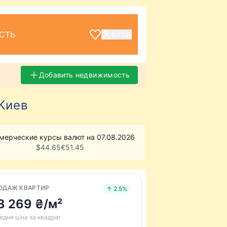
СТЬ
ВХОД
Добавить недвижимость
Киев
мерческие курсы валют на 07.08.2026
$
44.65
€
51.45
ОДАЖ КВАРТИР
↑ 2.5%
3 269 ₴/м²
едня ціна за квадрат