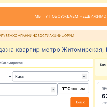
МЫ ТУТ ОБСУЖДАЕМ НЕДВИЖИМО
АРУБЕЖ
КОМПАНИИ
НОВОСТИ
АКЦИИ
ФОРУМ
дажа квартир метро Житомирская, 
. Житомирская
Ком
Фильтры
ПР
6
Поиск
сер