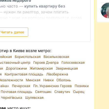
ников недорого
льно часто —
купить квартиру без
— нужен ли риелтор, зачем платить
рно такие же вопросы появляются, когда
дизайнер? Вы можете самостоятельно
одит вам по всем критериям и которую
Читать далее
ь, в порядке ли все документы на квартиру,
ельцем и нотариусом и провести сделку.
то может быть довольно хлопотным и
тир в Киеве возле метро:
тейская
Бориспольская
Васильковская
ыставочный центр
Героев Днепра
Голосеевская
ая
Дорогожичи
Житомирская
Зверинецкая
ая
Контрактовая площадь
Лівобережна
Незалежности
Минская
Нивки
Оболонь
раїна»
Печерская
Пл. Украинских Героев
Позняки
Почтовая площадь
Святошин
Славутич
Сырец
Чернігівська
Шулявская
еве
часто ищут: