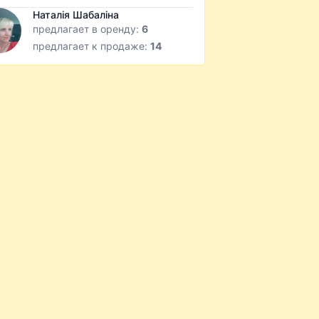
Наталія Шабаліна
предлагает в оренду:
6
предлагает к продаже:
14