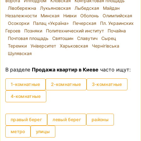
ворота
Ипподром
Кловская
Контрактовая площадь
действительно — нужен ли риелтор, зачем
Лівобережна
Лукьяновская
Лыбедская
Майдан
платить дополнительные деньги? Примерно
Незалежности
Минская
Нивки
Оболонь
Олимпийская
такие же вопросы появляются, когда делаешь
Осокорки
Палац «Україна»
Печерская
Пл. Украинских
ремонт — а нужен ли дизайнер? Вы можете
Героев
Позняки
Политехнический институт
Почайна
самостоятельно найти квартиру, которая
Почтовая площадь
Святошин
Славутич
Сырец
подходит вам по всем критериям и которую
Теремки
Університет
Харьковская
Чернігівська
предлагает владелец, проверить, в порядке ли
Шулявская
все документы на квартиру, согласовать все
нюансы с владельцем и нотариусом и
В разделе
Продажа квартир в Киеве
часто ищут:
провести сделку. Однако стоит отметить, что
это может быть довольно хлопотным и
1-комнатные
2-комнатные
3-комнатные
нервным процессом.
4-комнатные
правый берег
левый берег
районы
метро
улицы