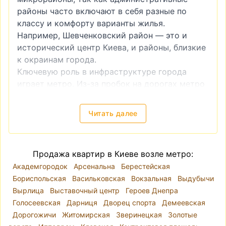
районы часто включают в себя разные по
классу и комфорту варианты жилья.
Например, Шевченковский район — это и
исторический центр Киева, и районы, близкие
к окраинам города.
Ключевую роль в инфраструктуре города
играет метро. Из-за пробок на дорогах метро
часто является более удобным видом
транспорта. Поэтому квартира возле метро
Читать далее
всегда будет более привлекательной как в
инвестиционном плане (например, если вы
планируете купить квартиру для последующей
Продажа квартир в Киеве возле метро:
сдачи в аренду), так и для собственного
Академгородок
Арсенальна
Берестейская
проживания.
Бориспольская
Васильковская
Вокзальная
Выдубычи
Продажа квартиры без посредников
Вырлица
Выставочный центр
Героев Днепра
недорого
Голосеевская
Дарниця
Дворец спорта
Демеевская
Такой вопрос возникает довольно часто —
Дорогожичи
Житомирская
Зверинецкая
Золотые
купить квартиру без посредника
. И