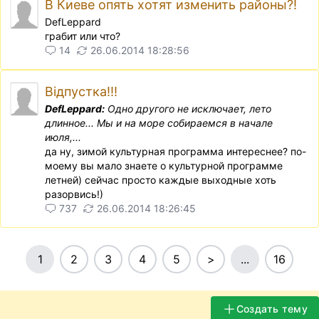
В Киеве опять хотят изменить районы?!
DefLeppard
грабит или что?
14
26.06.2014 18:28:56
Відпустка!!!
DefLeppard:
Одно другого не исключает, лето
длинное... Мы и на море собираемся в начале
июля,...
да ну, зимой культурная программа интереснее? по-
моему вы мало знаете о культурной программе
летней) сейчас просто каждые выходные хоть
разорвись!)
737
26.06.2014 18:26:45
1
2
3
4
5
>
...
16
Создать тему