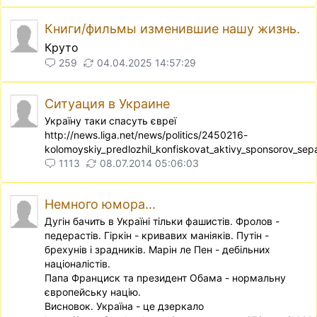
Книги/фильмы изменившие нашу жизнь.
Круто
259
04.04.2025 14:57:29
Ситуация в Украине
Україну таки спасуть євреї
http://news.liga.net/news/politics/2450216-
kolomoyskiy_predlozhil_konfiskovat_aktivy_sponsorov_sep
1113
08.07.2014 05:06:03
Немного юмора...
Дугiн бачить в Українi тiльки фашистiв. Фролов -
педерастiв. Гiркiн - кривавих манiякiв. Путiн -
брехунiв i зрадникiв. Марiн ле Пен - дебiльних
нацiоналiстiв.
Папа Франциск та президент Обама - нормальну
європейську нацiю.
Висновок. Україна - це дзеркало