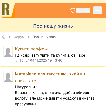
ВХОД
Про нашу жизнь
Форум
Про нашу жизнь
Купити парфюм
і дійсно, загуглити та купити, от і все
10
04.11.2025 19:43:40
Матеріали для текстилю, який ви
обираєте?
Натуральні:
Бавовна: м'яка, дихаюча, добре вбирає
вологу, але може давати усадку і вимагає
прасування.