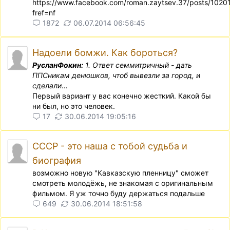
https://www.facebook.com/roman.zaytsev.37/posts/10
fref=nf
1872
06.07.2014 06:56:45
Надоели бомжи. Как бороться?
РусланФокин:
1. Ответ семмитричный - дать
ППСникам денюшков, чтоб вывезли за город, и
сделали...
Первый вариант у вас конечно жесткий. Какой бы
ни был, но это человек.
17
30.06.2014 19:05:16
СССР - это наша с тобой судьба и
биография
возможно новую "Кавказскую пленницу" сможет
смотреть молодёжь, не знакомая с оригинальным
фильмом. Я уж точно буду держаться подальше
649
30.06.2014 18:51:58