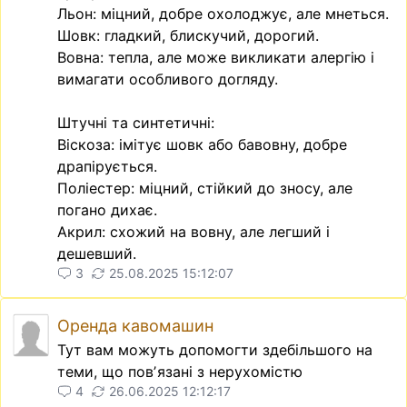
Льон: міцний, добре охолоджує, але мнеться.
Шовк: гладкий, блискучий, дорогий.
Вовна: тепла, але може викликати алергію і
вимагати особливого догляду.
Штучні та синтетичні:
Віскоза: імітує шовк або бавовну, добре
драпірується.
Поліестер: міцний, стійкий до зносу, але
погано дихає.
Акрил: схожий на вовну, але легший і
дешевший.
3
25.08.2025 15:12:07
Оренда кавомашин
Тут вам можуть допомогти здебільшого на
теми, що повʼязані з нерухомістю
4
26.06.2025 12:12:17