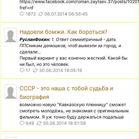
https://www.facebook.com/roman.zaytsev.37/posts/10
fref=nf
1872
06.07.2014 06:56:45
Надоели бомжи. Как бороться?
РусланФокин:
1. Ответ семмитричный - дать
ППСникам денюшков, чтоб вывезли за город, и
сделали...
Первый вариант у вас конечно жесткий. Какой бы
ни был, но это человек.
17
30.06.2014 19:05:16
СССР - это наша с тобой судьба и
биография
возможно новую "Кавказскую пленницу" сможет
смотреть молодёжь, не знакомая с оригинальным
фильмом. Я уж точно буду держаться подальше
649
30.06.2014 18:51:58