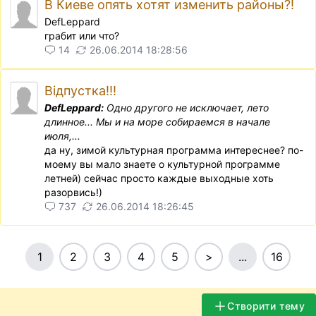
В Киеве опять хотят изменить районы?!
DefLeppard
грабит или что?
14
26.06.2014 18:28:56
Відпустка!!!
DefLeppard:
Одно другого не исключает, лето
длинное... Мы и на море собираемся в начале
июля,...
да ну, зимой культурная программа интереснее? по-
моему вы мало знаете о культурной программе
летней) сейчас просто каждые выходные хоть
разорвись!)
737
26.06.2014 18:26:45
1
2
3
4
5
>
...
16
Створити тему