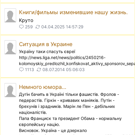
Книги/фильмы изменившие нашу жизнь.
Круто
259
04.04.2025 14:57:29
Ситуация в Украине
Україну таки спасуть євреї
http://news.liga.net/news/politics/2450216-
kolomoyskiy_predlozhil_konfiskovat_aktivy_sponsorov_sep
1113
08.07.2014 05:06:03
Немного юмора...
Дугiн бачить в Українi тiльки фашистiв. Фролов -
педерастiв. Гiркiн - кривавих манiякiв. Путiн -
брехунiв i зрадникiв. Марiн ле Пен - дебiльних
нацiоналiстiв.
Папа Франциск та президент Обама - нормальну
європейську нацiю.
Висновок. Україна - це дзеркало