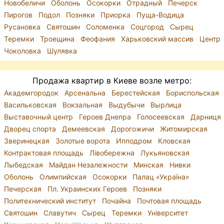
Новобеличи
Оболонь
Осокорки
Отрадный
Печерск
Пирогов
Подол
Позняки
Приорка
Пуща-Водица
Русановка
Святошин
Соломенка
Соцгород
Сырец
Теремки
Троещина
Феофания
Харьковский массив
Центр
Чоколовка
Шулявка
Продажа квартир в Киеве возле метро:
Академгородок
Арсенальна
Берестейская
Бориспольская
Васильковская
Вокзальная
Выдубычи
Вырлица
Выставочный центр
Героев Днепра
Голосеевская
Дарниця
Дворец спорта
Демеевская
Дорогожичи
Житомирская
Зверинецкая
Золотые ворота
Ипподром
Кловская
Контрактовая площадь
Лівобережна
Лукьяновская
Лыбедская
Майдан Незалежности
Минская
Нивки
Оболонь
Олимпийская
Осокорки
Палац «Україна»
Печерская
Пл. Украинских Героев
Позняки
Политехнический институт
Почайна
Почтовая площадь
Святошин
Славутич
Сырец
Теремки
Університет