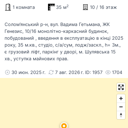
2
1 комната
35 м
10 / 16 этаж
Солом’янський р-н, вул. Вадима Гетьмана, ЖК
Генезис, 10/16 монолітно-каркасний будинок,
побудований , введення в експлуатацію в кінці 2025
року, 35 м.кв., студіо, с/а/сум, лодж/заскл., h= 3м.,
є грузовий ліфт, паркінг у дворі, м. Шулявська 15
хв., уступка майнових прав.
30 июн. 2025 г.
7 авг. 2026 г. ID: 1957
1704