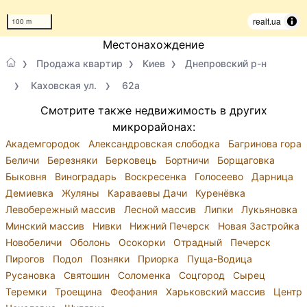
realt.ua
100 m
Местонахождение
Продажа квартир
Киев
Днепровский р-н
Каховская ул.
62а
Смотрите также недвижимость в других
микрорайонах:
Академгородок
Александровская слободка
Багринова гора
Беличи
Березняки
Берковець
Бортничи
Борщаговка
Быковня
Виноградарь
Воскресенка
Голосеево
Дарница
Демиевка
Жуляны
Караваевы Дачи
Куренёвка
Левобережный массив
Лесной массив
Липки
Лукьяновка
Минский массив
Нивки
Нижний Печерск
Новая Застройка
Новобеличи
Оболонь
Осокорки
Отрадный
Печерск
Пирогов
Подол
Позняки
Приорка
Пуща-Водица
Русановка
Святошин
Соломенка
Соцгород
Сырец
Теремки
Троещина
Феофания
Харьковский массив
Центр