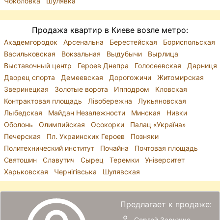
Чоколовка
Шулявка
Продажа квартир в Киеве возле метро:
Академгородок
Арсенальна
Берестейская
Бориспольская
Васильковская
Вокзальная
Выдубычи
Вырлица
Выставочный центр
Героев Днепра
Голосеевская
Дарниця
Дворец спорта
Демеевская
Дорогожичи
Житомирская
Зверинецкая
Золотые ворота
Ипподром
Кловская
Контрактовая площадь
Лівобережна
Лукьяновская
Лыбедская
Майдан Незалежности
Минская
Нивки
Оболонь
Олимпийская
Осокорки
Палац «Україна»
Печерская
Пл. Украинских Героев
Позняки
Политехнический институт
Почайна
Почтовая площадь
Святошин
Славутич
Сырец
Теремки
Університет
Харьковская
Чернігівська
Шулявская
Предлагает к продаже:
Сергей Заружко