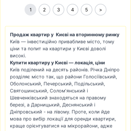
1
2
3
4
5
>
Продаж квартир у Києві на вторинному ринку
Київ — інвестиційно привабливе місто, тому
ціни та попит на квартири у Києві доволі
високі.
Купити квартиру у Києві — локація, ціни
Київ поділений на десять районів. Річка Дніпро
розділяє місто так, що райони
Голосіївський
,
Оболонський
,
Печерський
, Подільський,
Святошинський
,
Солом'янський
і
Шевченківський знаходяться на правому
березі, а
Дарницький
, Деснянський і
Дніпровський - на лівому. Проте, коли йде
мова про вибір локації для оренди квартири,
краще орієнтуватися на мікрорайони, адже