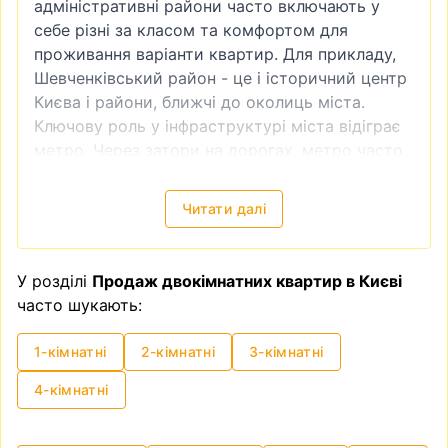
адміністративні райони часто включають у
себе різні за класом та комфортом для
проживання варіанти квартир. Для прикладу,
Шевченківський район - це і історичний центр
Києва і райони, ближчі до околиць міста.
Ключову роль у інфраструктурі міста відіграє
метро. Через затори на дорогах, метро часто
є доволі зручним видом транспорту. Тому
квартира біля метро завжди буде більш
Читати далі
привабливою як в інвестиційному плані
(наприклад, якщо ви плануєте купити
квартиру для подальшої здачі в оренду), так і
У розділі
Продаж двокімнатних квартир в Києві
для власного проживання.
часто шукають:
Продаж квартири без посередників недорого
Таке питання виникає доволі часто —
купити
1-кімнатні
2-кімнатні
3-кімнатні
квартиру без посередника
. І справді - чи
потрібен ріелтер, для чого сплачувати
4-кімнатні
додаткові кошти? Приблизно схожого плану
питання виникає, коли робиш ремонт - а чи