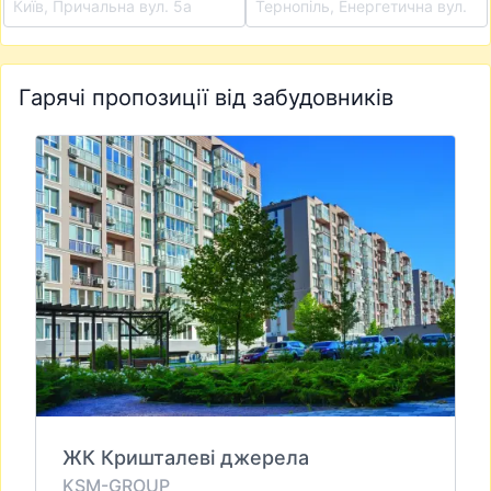
айківці
Київ, Причальна вул. 5а
Тернопіль, Енергетична вул.
Гарячі пропозиції від забудовників
ЖК Кришталеві джерела
KSM-GROUP