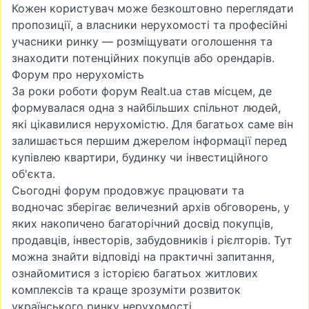
Кожен користувач може безкоштовно переглядати
пропозиції, а власники нерухомості та професійні
учасники ринку — розміщувати оголошення та
знаходити потенційних покупців або орендарів.
Форум про нерухомість
За роки роботи
форум Realt.ua
став місцем, де
формувалася одна з найбільших спільнот людей,
які цікавилися нерухомістю. Для багатьох саме він
залишається першим джерелом інформації перед
купівлею квартири, будинку чи інвестиційного
об'єкта.
Сьогодні форум продовжує працювати та
водночас зберігає величезний архів обговорень, у
яких накопичено багаторічний досвід покупців,
продавців, інвесторів, забудовників і рієлторів. Тут
можна знайти відповіді на практичні запитання,
ознайомитися з історією багатьох житлових
комплексів та краще зрозуміти розвиток
українського ринку нерухомості.