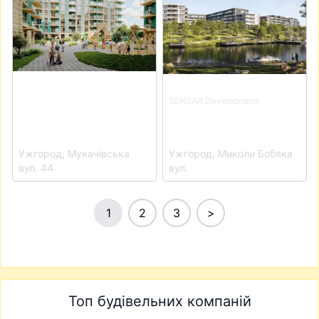
SENSAR Development
Житловий квартал
ЖК 44 Avenue
Central Park
Ужгород, Мукачівська
Ужгород, Миколи Бобяка
вул. 44
вул.
1
2
3
>
Топ будівельних компаній