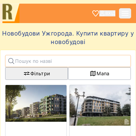
ВХІД
Новобудови Ужгорода. Купити квартиру у
новобудові
Фільтри
Мапа
View details for ЖК DREAM HILLS
View details for ЖК RIVER 