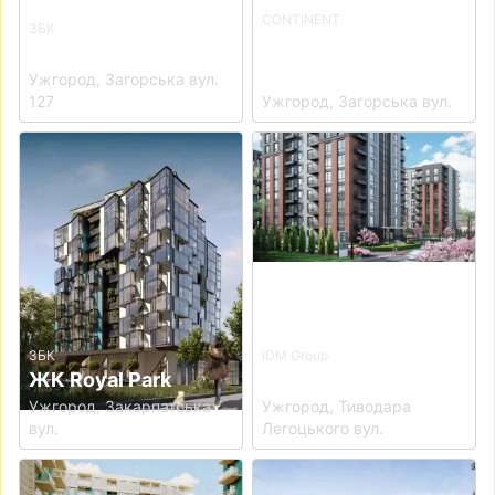
CONTINENT
ЗБК
ЖК CONTINENT
ЖК For Life
WEST
Ужгород, Загорська вул.
127
Ужгород, Загорська вул.
View details for ЖК Royal Park
View details for ЖК West To
ЗБК
IDM Group
ЖК Royal Park
ЖК West Towers
Ужгород, Закарпатська
Ужгород, Тиводара
вул.
Легоцького вул.
View details for ЖК 44 Avenue
View details for Житловий к