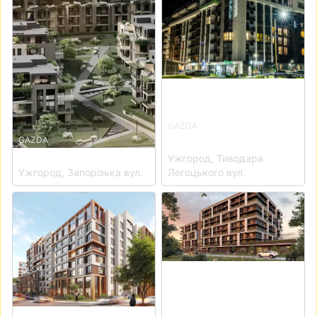
GAZDA
ЖК PARK LAND
GAZDA
ЖК SHERWOOD
Ужгород, Тиводара
Ужгород, Запорізька вул.
Легоцького вул.
View details for ЖК For Life
View details for ЖК CONTI