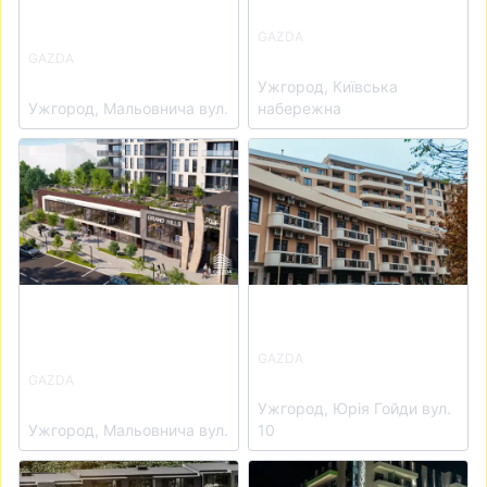
GAZDA
ЖК RIVER LAND
GAZDA
ЖК DREAM HILLS
Ужгород, Київська
Ужгород, Мальовнича вул.
набережна
View details for ЖК Grand Hills
View details for ЖК Dream C
GAZDA
ЖК Dream City
GAZDA
ЖК Grand Hills
Ужгород, Юрія Гойди вул.
Ужгород, Мальовнича вул.
10
View details for ЖК SHERWOOD
View details for ЖК PARK L