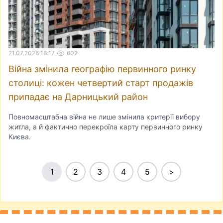
21.07.2026 18:17
602
Війна змінила географію первинного ринку
столиці: кожен четвертий старт продажів
припадає на Дарницький район
Повномасштабна війна не лише змінила критерії вибору
житла, а й фактично перекроїла карту первинного ринку
Києва.
1
2
3
4
5
>