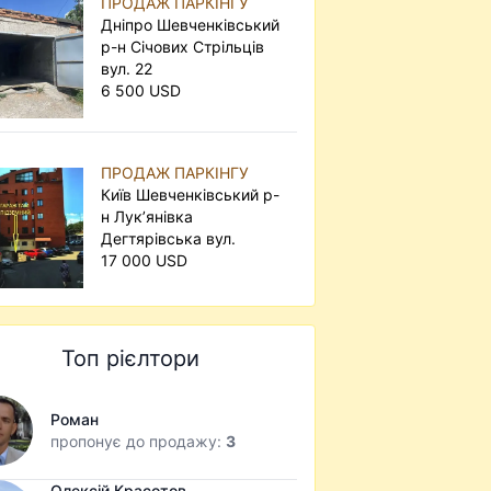
ПРОДАЖ ПАРКІНГУ
Дніпро Шевченківський
р-н Січових Стрільців
вул. 22
6 500 USD
ПРОДАЖ ПАРКІНГУ
Київ Шевченківський р-
н Лук’янівка
Дегтярівська вул.
17 000 USD
Топ рієлтори
Роман
пропонує до продажу:
3
Олексій Красотов