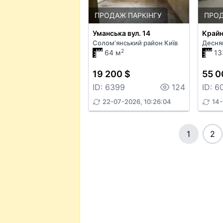
ПРОДАЖ ПАРКІНГУ
ПРОД
Уманська вул. 14
Крайн
Солом’янський район Київ
Десня
2
64 м
13
19 200 $
55 0
ID: 6399
124
ID: 6
22-07-2026, 10:26:04
14-
1
2