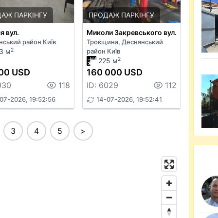
АЖ ПАРКІНГУ
ПРОДАЖ ПАРКІНГУ
я вул.
Миколи Закревського вул.
нський район Київ
Троєщина, Деснянський
2
3 м
район Київ
2
225 м
00 USD
160 000 USD
030
118
ID: 6029
112
07-2026, 19:52:56
14-07-2026, 19:52:41
3
4
5
>