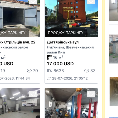
АЖ ПАРКІНГУ
ПРОДАЖ ПАРКІНГУ
их Стрільців вул. 22
Дегтярівська вул.
нківський район
Лук’янівка, Шевченківський
о
район Київ
2
2
 м
16 м
0 USD
17 000 USD
719
70
ID: 6638
83
07-2026, 11:44:34
28-07-2026, 21:05:12