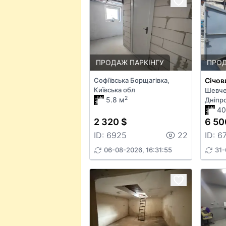
ПРОДАЖ ПАРКІНГУ
ПРОД
Софіївська Борщагівка,
Січов
Київська обл
Шевче
2
5.8 м
Дніпр
40
2 320 $
6 50
ID: 6925
22
ID: 6
06-08-2026, 16:31:55
31-