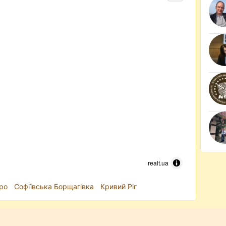
realt.ua
ро
Софіївська Борщагівка
Кривий Ріг