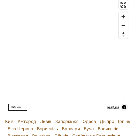
realt.ua
100 km
Київ
Ужгород
Львів
Запоріжжя
Одеса
Дніпро
Ірпінь
Біла Церква
Бориспіль
Бровари
Буча
Васильків
Вишгород
Вишневе
Обухів
Софіївська Борщагівка