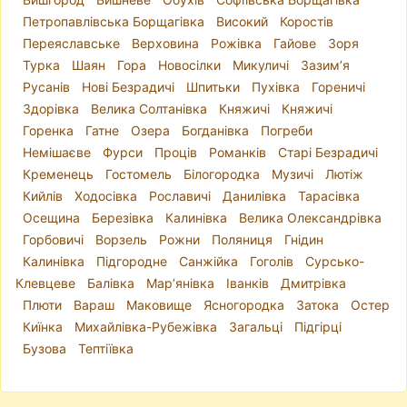
Петропавлівська Борщагівка
Високий
Коростів
Переяславське
Верховина
Рожівка
Гайове
Зоря
Турка
Шаян
Гора
Новосілки
Микуличі
Зазим’я
Русанів
Нові Безрадичі
Шпитьки
Пухівка
Гореничі
Здорівка
Велика Солтанівка
Княжичі
Княжичі
Горенка
Гатне
Озера
Богданівка
Погреби
Немішаєве
Фурси
Проців
Романків
Старі Безрадичі
Кременець
Гостомель
Білогородка
Музичі
Лютіж
Кийлів
Ходосівка
Рославичі
Данилівка
Тарасівка
Осещина
Березівка
Калинівка
Велика Олександрівка
Горбовичі
Ворзель
Рожни
Поляниця
Гнідин
Калинівка
Підгородне
Санжійка
Гоголів
Сурсько-
Клевцеве
Балівка
Мар’янівка
Іванків
Дмитрівка
Плюти
Вараш
Маковище
Ясногородка
Затока
Остер
Киїнка
Михайлівка-Рубежівка
Загальці
Підгірці
Бузова
Тептіївка