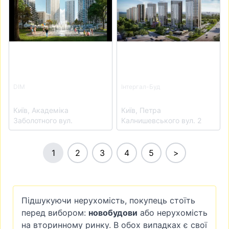
DIM
Інтергал-Буд
ЖК Метрополіс
ЖК Polar Park
Київ, Академіка
Київ, Петра
Заболотного вул.
Калнишевського вул. 2
1
2
3
4
5
>
Пiдшукуючи нерухомiсть, покупець стоїть
перед вибором:
новобудови
або нерухомiсть
на вторинному ринку. В обох випадках є свої