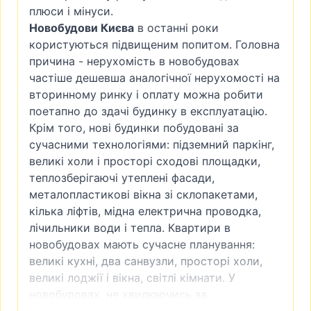
плюси і мінуси.
Новобудови Києва
в останнi роки
користуються пiдвищеним попитом. Головна
причина - нерухомість в новобудовах
частіше дешевша аналогічної нерухомості на
вторинному ринку і оплату можна робити
поетапно до здачі будинку в експлуатацію.
Крім того, нові будинки побудовані за
сучасними технологіями: підземний паркінг,
великі холи і просторі сходові площадки,
теплозберігаючі утеплені фасади,
металопластикові вікна зі склопакетами,
кілька ліфтів, мідна електрична проводка,
лічильники води i тепла. Квартири в
новобудовах мають сучасне планування:
великі кухні, два санвузли, просторі холи,
великі лоджії і вікна, світлі кімнати. У
новобудовах, не хвилюючись за