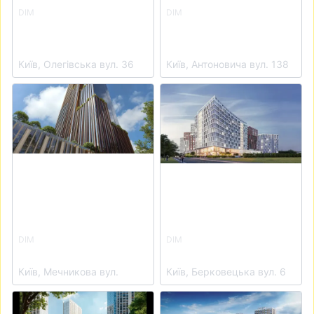
DIM
DIM
Клубний будинок
ЖК А136 Highlight
OLEGIV Podil
Tower
Київ, Олегівська вул. 36
Київ, Антоновича вул. 138
View details for ЖК THE ONE
View details for ЖК LUCKY
DIM
DIM
ЖК THE ONE
ЖК LUCKY LAND
Київ, Мечникова вул.
Київ, Берковецька вул. 6
View details for ЖК Метрополіс
View details for ЖК Polar Pa