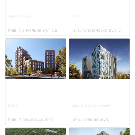
Інтергал-Буд
РІЕЛ
Kaskad Residence
ЖК Sister
Київ, Причальна вул. 5а
Київ, Клеманська вул. 3
View details for ЖК SENAT
View details for ЖК Campus
GEOS
Standard Development
ЖК SENAT
ЖК Campus
Київ, Кільцева дорога
Київ, Польова вул.
View details for ЖК Central Hills
View details for ЖК Life Sto