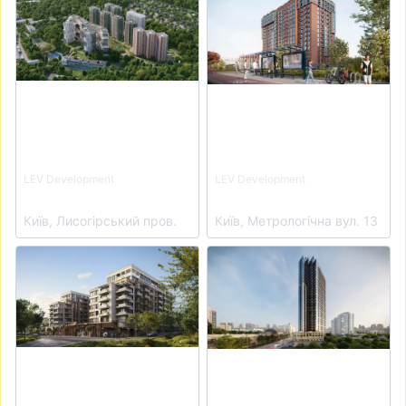
LEV Development
LEV Development
ЖК Central Hills
ЖК Life Story
Київ, Лисогірський пров.
Київ, Метрологічна вул. 13
View details for Клубний будинок OLEGIV Podil
View details for ЖК А136 Hi