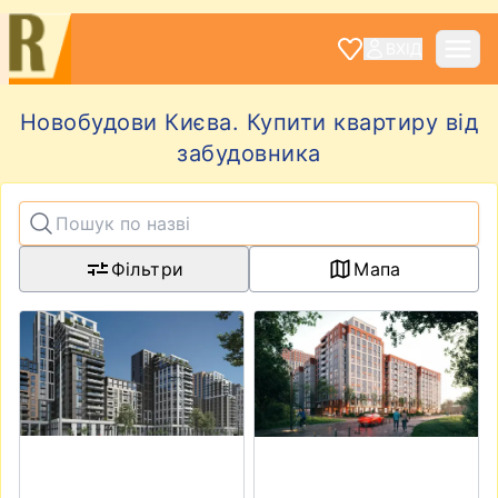
ВХІД
Новобудови Києва. Купити квартиру від
забудовника
Фільтри
Мапа
View details for Kaskad Residence
View details for ЖК Sister