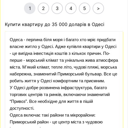
1
2
3
4
5
>
Купити квартиру до 35 000 доларів в Одесі
Одеса - перлина біля моря і багато хто мріє придбати
власне житло у Одесі. Адже купівля квартири у Одесі
- це вигідна інвестиція коштів з кількох причин. По-
перше - морський клімат та унікальна жива атмосфера
міста. Мʼякий клімат, тепле літо, чудові пляжі, морська
набережна, знаменитий Приморський бульвар. Все це
робить життя у Одесі комфортним та приємним.
У Одесі добре розвинена інфраструктура, багато
торгових центрів та ринків, включаючи знаменитий
“Привоз”. Все необхідне для життя в пішій
доступності.
Одеса включає такі райони та мікрорайони:
Приморський район
- це центр міста з чудовою