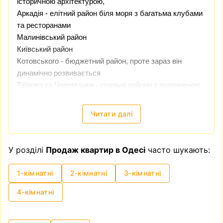
історичною архітектурою,
Аркадія
- елітний район біля моря з багатьма клубами
та ресторанами
Малинівський район
Київський район
Котовського - бюджетний район, проте зараз він
динамічно розвивається
Таїрова та Черемушки - спальні райони з розвиненою
інфраструктурою
Читати далі
Одеса - дуже популярне туристичне місто і ціни на
нерухомість тут стабільно ростуть.
Купити квартиру
в Одесі
і здати її в оренду, чи потім перепродати -
У розділі
Продаж квартир в Одесі
часто шукають:
може бути хорошою інвестицією
1-кімнатні
2-кімнатні
3-кімнатні
4-кімнатні