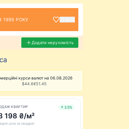
З 1999 РОКУ
ВХІД
Додати нерухомість
са
мерційні курси валют на 06.08.2026
$
44.6
€
51.45
ОДАЖ КВАРТИР
↑ 2.5%
3 198 ₴/м²
едня ціна за квадрат