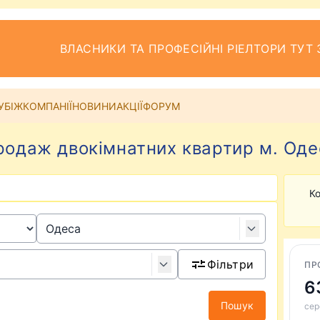
ВЛАСНИКИ ТА ПРОФЕСІЙНІ РІЕЛТОРИ ТУТ 
УБІЖ
КОМПАНІЇ
НОВИНИ
АКЦІЇ
ФОРУМ
родаж двокімнатних квартир м. Оде
Ко
Фільтри
ПР
6
Пошук
сер