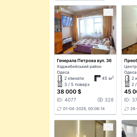
Генерала Петрова вул. 36
Преоб
Хаджибейський район
Центр
Одеса
Одеса
2
2 кімнати
45 м
2 
3 / 5 поверх
2 
38 000 $
45 0
ID: 4077
328
ID: 3
01-04-2026, 00:06:14
26-