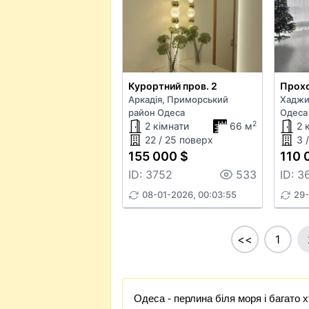
Курортний пров. 2
Прохо
Аркадія, Приморський
Хаджи
район Одеса
Одеса
2
2 кімнати
66 м
2 
22 / 25 поверх
3 
155 000 $
110 
ID: 3752
533
ID: 3
08-01-2026, 00:03:55
29-
<<
1
Одеса - перлина біля моря і багато 