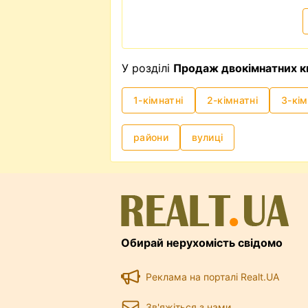
У розділі
Продаж двокімнатних к
1-кімнатні
2-кімнатні
3-кім
райони
вулиці
Обирай нерухомість свідомо
Реклама на порталі Realt.UA
Зв'яжіться з нами