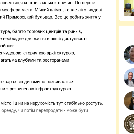
а інвестиція коштів з кількох причин. По-перше -
тмосфера міста. Мʼякий клімат, тепле літо, чудові
тий Приморський бульвар. Все це робить життя у
ура, багато торгових центрів та ринків,
 необхідне для життя в пішій доступності.
райони:
 з чудовою історичною архітектурою,
 багатьма клубами та ресторанами
те зараз він динамічно розвивається
они з розвиненою інфраструктурою
істо і ціни на нерухомість тут стабільно ростуть.
 в оренду, чи потім перепродати - може бути