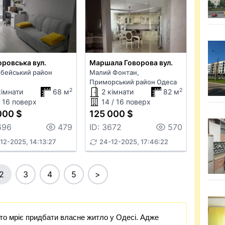
ровська вул.
Маршала Говорова вул.
бейський район
Малий Фонтан,
Приморський район Одеса
2
2
кімнати
68 м
2 кімнати
82 м
/ 16 поверх
14 / 16 поверх
000 $
125 000 $
696
479
ID: 3672
570
12-2025, 14:13:27
24-12-2025, 17:46:22
2
3
4
5
>
хто мріє придбати власне житло у Одесі. Адже