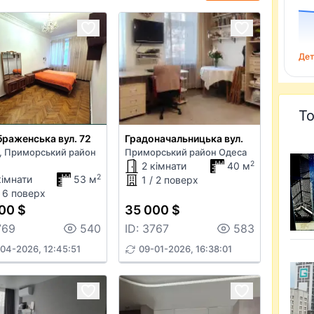
Дет
То
раженська вул. 72
Градоначальницька вул.
, Приморський район
Приморський район Одеса
2
2 кімнати
40 м
2
кімнати
53 м
1 / 2 поверх
/ 6 поверх
00 $
35 000 $
769
540
ID: 3767
583
04-2026, 12:45:51
09-01-2026, 16:38:01