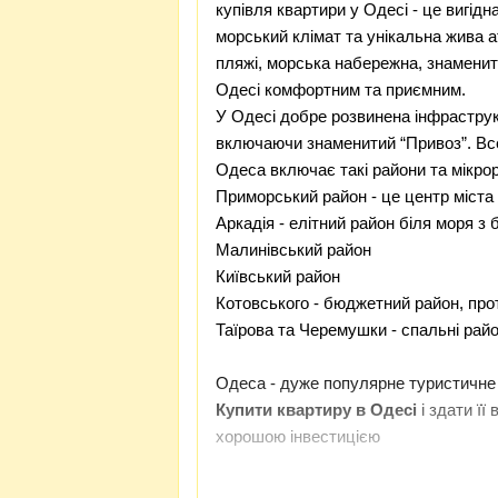
купівля квартири у Одесі - це вигідн
морський клімат та унікальна жива а
пляжі, морська набережна, знамени
Одесі комфортним та приємним.
У Одесі добре розвинена інфраструкт
включаючи знаменитий “Привоз”. Все
Одеса включає такі райони та мікро
Приморський район
- це центр міста
Аркадія
- елітний район біля моря з
Малинівський район
Київський район
Котовського - бюджетний район, про
Таїрова та Черемушки - спальні рай
Одеса - дуже популярне туристичне м
Купити квартиру в Одесі
і здати її
хорошою інвестицією