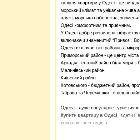
купівля квартири у Одесі - це вигідн
морський клімат та унікальна жива а
пляжі, морська набережна, знамени
Одесі комфортним та приємним.
У Одесі добре розвинена інфраструкт
включаючи знаменитий “Привоз”. Все
Одеса включає такі райони та мікро
Приморський район
- це центр міста
Аркадія
- елітний район біля моря з
Малинівський район
Київський район
Котовського - бюджетний район, про
Таїрова та Черемушки - спальні рай
Одеса - дуже популярне туристичне м
Купити квартиру в Одесі
і здати її
хорошою інвестицією