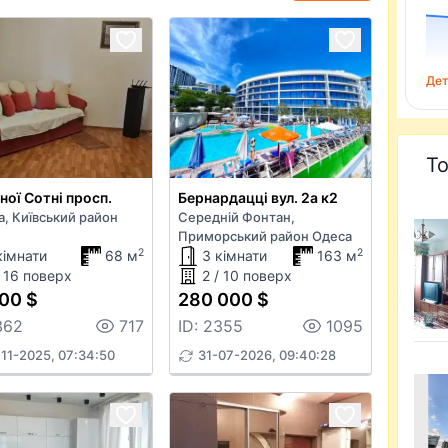
Дет
То
ної Сотні просп.
Бернардацці вул. 2а к2
а, Київський район
Середній Фонтан,
Приморський район Одеса
2
2
кімнати
68 м
3 кімнати
163 м
/ 16 поверх
2 / 10 поверх
00 $
280 000 $
362
717
ID: 2355
1095
11-2025, 07:34:50
31-07-2026, 09:40:28