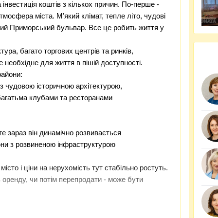
а інвестиція коштів з кількох причин. По-перше -
тмосфера міста. Мʼякий клімат, тепле літо, чудові
тий Приморський бульвар. Все це робить життя у
ура, багато торгових центрів та ринків,
 необхідне для життя в пішій доступності.
райони:
 з чудовою історичною архітектурою,
 багатьма клубами та ресторанами
те зараз він динамічно розвивається
они з розвиненою інфраструктурою
істо і ціни на нерухомість тут стабільно ростуть.
 в оренду, чи потім перепродати - може бути