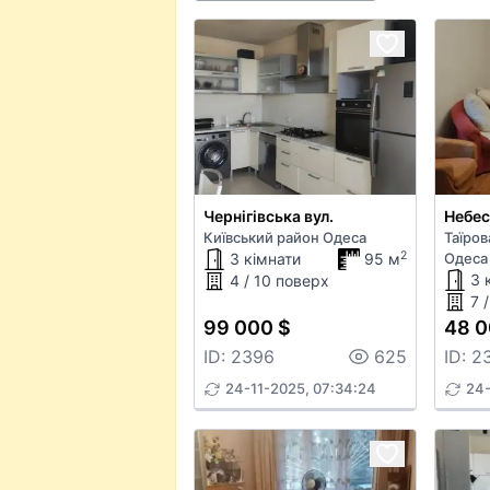
Чернігівська вул.
Небес
Київський район Одеса
Таїров
2
3 кімнати
95 м
Одеса
3 
4 / 10 поверх
7 
99 000 $
48 0
ID: 2396
625
ID: 2
24-11-2025, 07:34:24
24-