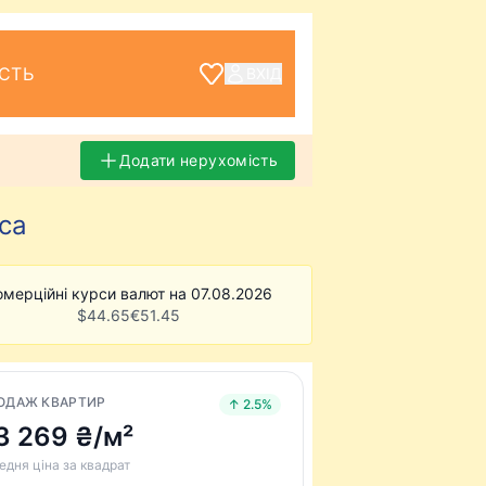
СТЬ
ВХІД
Додати нерухомість
са
омерційні курси валют на 07.08.2026
$
44.65
€
51.45
ОДАЖ КВАРТИР
↑ 2.5%
3 269 ₴/м²
едня ціна за квадрат