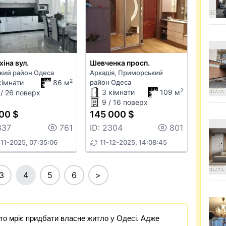
хіна вул.
Шевченка просп.
ький район Одеса
Аркадія, Приморський
2
кімнати
86 м
район Одеса
2
3 кімнати
109 м
 / 26 поверх
9 / 16 поверх
00 $
145 000 $
337
761
ID: 2304
801
11-2025, 07:35:06
11-12-2025, 14:08:45
3
4
5
6
>
хто мріє придбати власне житло у Одесі. Адже