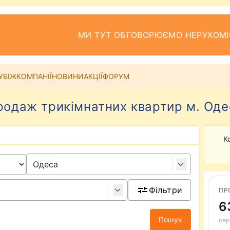
МИ ТУТ ОБГОВОРЮЄМО НЕРУХОМІ
УБІЖ
КОМПАНІЇ
НОВИНИ
АКЦІЇ
ФОРУМ
родаж трикімнатних квартир м. Оде
К
Фільтри
ПР
6
Пошук
сер