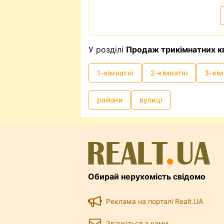
У розділі
Продаж трикімнатних к
1-кімнатні
2-кімнатні
3-кім
райони
вулиці
Обирай нерухомість свідомо
Реклама на порталі Realt.UA
Зв'яжіться з нами