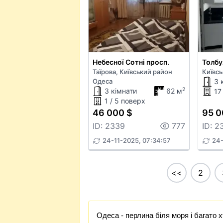
Небесної Сотні просп.
Толбу
Таїрова, Київський район
Київс
Одеса
3 
2
3 кімнати
62 м
17
1 / 5 поверх
46 000 $
95 0
ID: 2339
777
ID: 2
24-11-2025, 07:34:57
24-
<<
2
Одеса - перлина біля моря і багато 