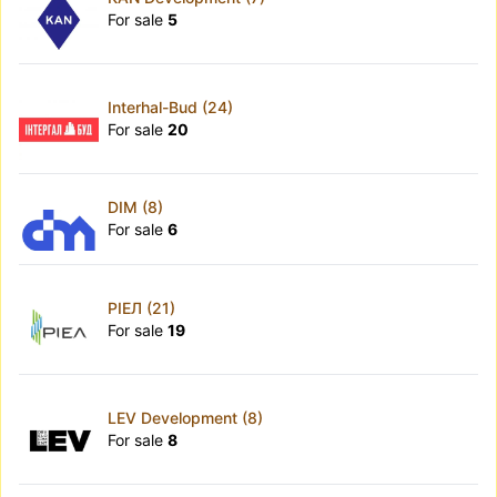
For sale
5
Interhal-Bud (24)
For sale
20
DIM (8)
For sale
6
РІЕЛ (21)
For sale
19
LEV Development (8)
For sale
8