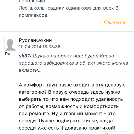
поколению.
Лес-школы-садики одинаково для всех 3
комплексов.
Цитувати
РусланФокин
10.04.2014 18:33:36
РусланФокин
sk31:
Шукаю на ринку новобудов Києва
хорошого забудовника в об`єкт якого можна
вкласти...
А комфорт таун разве входит в эту ценовую
категорию? В првую очередь здесь нужно
выбирать то что вам подходит: удаленость
от работы, возможность и комфортность
при ремонте. Ну и главный момент - это
соседи. Лучше подбирать жилье, когда
соседи уже есть ;) доказано практикой!