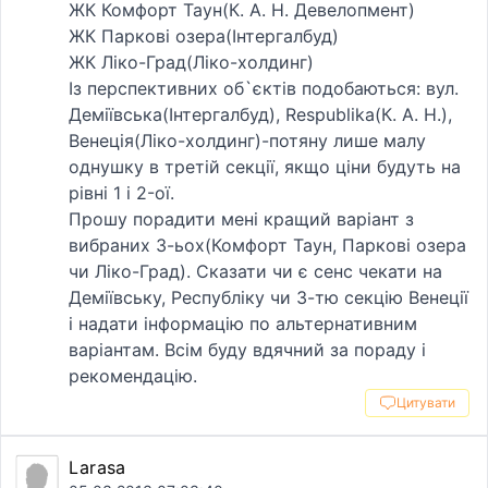
ЖК Комфорт Таун(К. А. Н. Девелопмент)
ЖК Парковi озера(Iнтергалбуд)
ЖК Лiко-Град(Лiко-холдинг)
Iз перспективних об`єктiв подобаються: вул.
Демiївська(Iнтергалбуд), Respublika(К. А. Н.),
Венецiя(Лiко-холдинг)-потяну лише малу
однушку в третiй секцiї, якщо цiни будуть на
рiвнi 1 i 2-ої.
Прошу порадити менi кращий варiант з
вибраних 3-ьох(Комфорт Таун, Парковi озера
чи Лiко-Град). Сказати чи є сенс чекати на
Демiївську, Республiку чи 3-тю секцiю Венецiї
i надати iнформацiю по альтернативним
варiантам. Всiм буду вдячний за пораду i
рекомендацiю.
Цитувати
Larasa