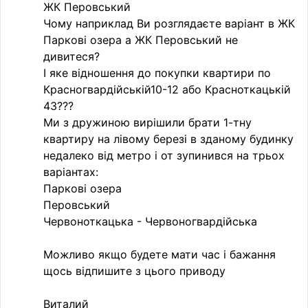
ЖК Перовський
Чому наприклад Ви розглядаєте варiант в ЖК
Парковi озера а ЖК Перовський не
дивитеся?
I яке вiдношення до покупки квартири по
Красногвардiйськiй10-12 або Красноткацькiй
43???
Ми з дружиною вирiшили брати 1-тну
квартиру на лiвому березi в зданому будинку
недалеко вiд метро i от зупинився на трьох
варiантах:
Парковi озера
Перовський
Червоноткацька - Червоногвардiйська
Можливо якщо будете мати час i бажання
щось вiдпишите з цього приводу
Виталий