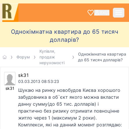
ВХІД
Однокімнатна квартира до 65 тисяч
долларів?
Купівля,
Однокімнатна квартира
Форум
продаж
до 65 тисяч долларів?
нерухомості
sk31
03.03.2013 08:53:23
sk31
Шукаю на ринку новобудов Києва хорошого
забудовника в об`єкт якого можна вкласти
данну сумму(до 65 тис. долларiв) i
практично без ризику отримати повноцiнне
житло через 1 (максимум 2 роки).
Комплекси, якi на данний момент розглядаю: