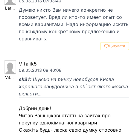
05.03.2013 07:03:40
Larasa
Думаю никто Вам ничего конкретно не
посоветует. Вряд ли кто-то имеет опыт со
всеми вариантами. Надо информацию искать
по каждому конкретному предложению и
сравнивать.
Цитувати
Vitalik5
09.05.2013 09:40:08
Vitalik5
sk31:
Шукаю на ринку новобудов Києва
хорошого забудовника в об`єкт якого можна
вкласти...
Добрий день!
Читав Вашi цiкавi статтi на сайтах про
покупку однокiмнатної квартири
Скажiть будь- ласка свою думку стосовно