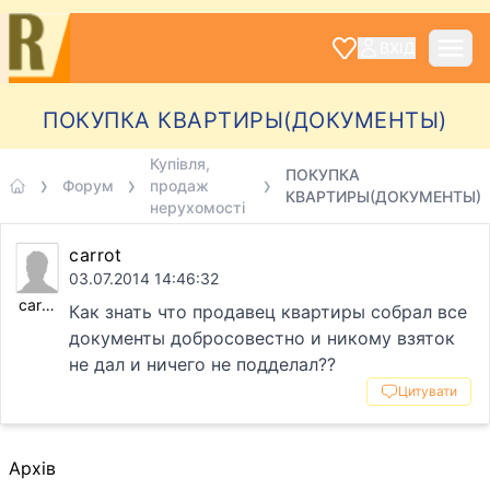
ВХІД
ПОКУПКА КВАРТИРЫ(ДОКУМЕНТЫ)
Купівля,
ПОКУПКА
Форум
продаж
КВАРТИРЫ(ДОКУМЕНТЫ)
нерухомості
carrot
03.07.2014 14:46:32
carrot
Как знать что продавец квартиры собрал все
документы добросовестно и никому взяток
не дал и ничего не подделал??
Цитувати
Архів