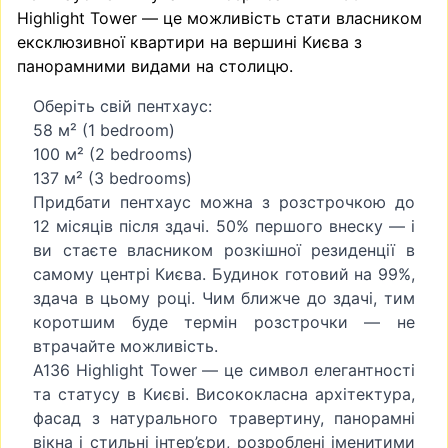
Highlight Tower — це можливість стати власником
ексклюзивної квартири на вершині Києва з
панорамними видами на столицю.
Оберіть свій пентхаус:
58 м² (1 bedroom)
100 м² (2 bedrooms)
137 м² (3 bedrooms)
Придбати пентхаус можна з розстрочкою до
12 місяців після здачі. 50% першого внеску — і
ви стаєте власником розкішної резиденції в
самому центрі Києва. Будинок готовий на 99%,
здача в цьому році. Чим ближче до здачі, тим
коротшим буде термін розстрочки — не
втрачайте можливість.
A136 Highlight Tower — це символ елегантності
та статусу в Києві. Висококласна архітектура,
фасад з натурального травертину, панорамні
вікна і стильні інтер’єри, розроблені іменитими