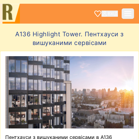
ВХІД
А136 Highlight Tower. Пентхауси з
вишуканими сервісами
Пентхауси з вишуканими сервісами в А136