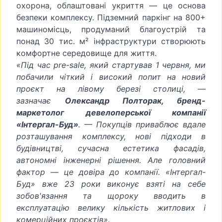
охорона, облаштовані укриття — це основа
безпеки комплексу. Підземний паркінг на 800+
машиномісць, продуманий благоустрій та
понад 30 тис. м² інфраструктури створюють
комфортне середовище для життя.
«Під час pre-sale, який стартував 1 червня, ми
побачили чіткий і високий попит на новий
проєкт на лівому березі столиці, —
зазначає
Олександр Полторак, бренд-
маркетолог девелоперської компанії
«Інтергал-Буд»
. — Покупців приваблює вдале
розташування комплексу, нові підходи в
будівництві, сучасна естетика фасадів,
автономні інженерні рішення. Але головний
фактор — це довіра до компанії. «Інтергал-
Буд» вже 23 роки виконує взяті на себе
зобов'язання та щороку вводить в
експлуатацію велику кількість житлових і
комерційних проєктів».