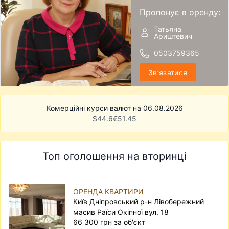
Пропонує в оренду:
Татьяна
Ариштевич
0503759365
Звʼязатися
Комерційні курси валют на 06.08.2026
$
44.6
€
51.45
Топ оголошення на вторинці
ОРЕНДА КВАРТИРИ
Київ Дніпровський р-н Лівобережний
масив Раїси Окіпної вул. 18
66 300 грн за об'єкт