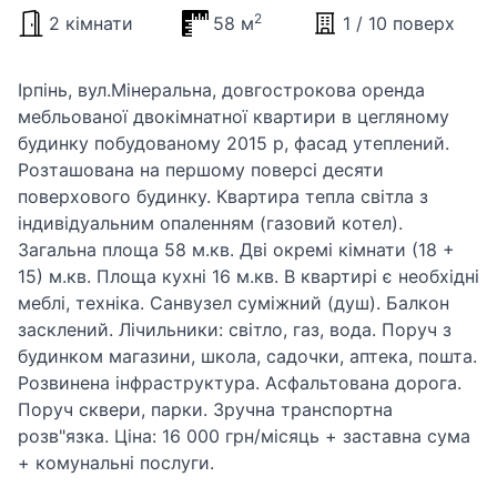
2
2 кімнати
58 м
1 / 10 поверх
Ірпінь, вул.Мінеральна, довгострокова оренда
мебльованої двокімнатної квартири в цегляному
будинку побудованому 2015 р, фасад утеплений.
Розташована на першому поверсі десяти
поверхового будинку. Квартира тепла світла з
індивідуальним опаленням (газовий котел).
Загальна площа 58 м.кв. Дві окремі кімнати (18 +
15) м.кв. Площа кухні 16 м.кв. В квартирі є необхідні
меблі, техніка. Санвузел суміжний (душ). Балкон
засклений. Лічильники: світло, газ, вода. Поруч з
будинком магазини, школа, садочки, аптека, пошта.
Розвинена інфраструктура. Асфальтована дорога.
Поруч сквери, парки. Зручна транспортна
розв"язка. Ціна: 16 000 грн/місяць + заставна сума
+ комунальні послуги.