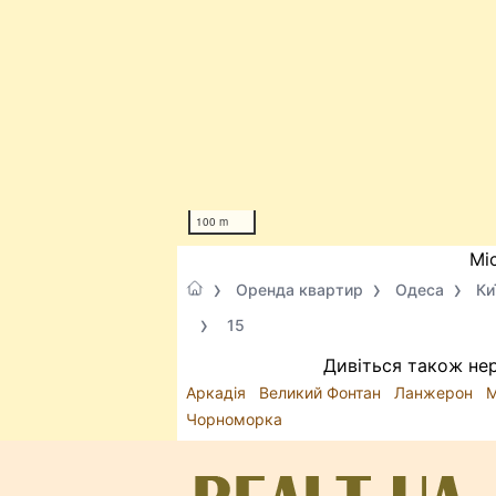
100 m
Мі
Оренда квартир
Одеса
Ки
15
Дивіться також нер
Аркадія
Великий Фонтан
Ланжерон
М
Чорноморка