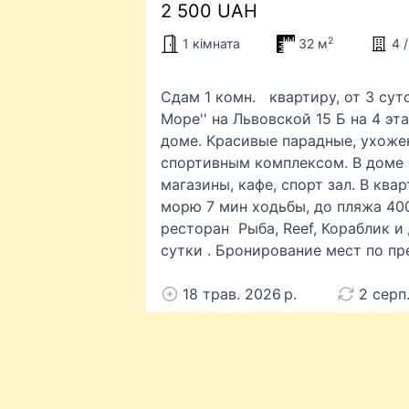
2 500 UAH
2
1 кімната
32 м
4 
Сдам 1 комн. квартиру, от 3 су
Море'' на Львовской 15 Б на 4 эт
доме. Красивые парадные, ухоже
спортивным комплексом. В доме 
магазины, кафе, спорт зал. В ква
морю 7 мин ходьбы, до пляжа 400
ресторан Рыба, Reef, Кораблик и 
сутки . Бронирование мест по пр
18 трав. 2026 р.
2 серп.