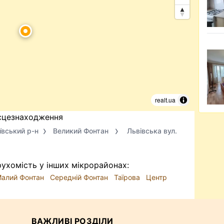
realt.ua
сцезнаходження
ївський р-н
Великий Фонтан
Львівська вул.
ухомість у інших мікрорайонах:
алий Фонтан
Середній Фонтан
Таїрова
Центр
ВАЖЛИВІ РОЗДІЛИ