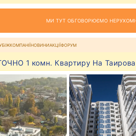
МИ ТУТ ОБГОВОРЮЄМО НЕРУХОМІ
УБІЖ
КОМПАНІЇ
НОВИНИ
АКЦІЇ
ФОРУМ
ЧНО 1 комн. Квартиру На Таирова 