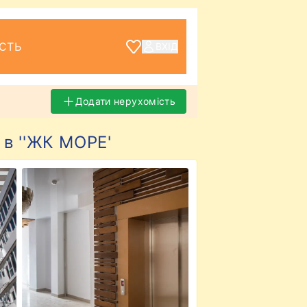
СТЬ
ВХІД
Додати нерухомість
в ''ЖК МОРЕ'