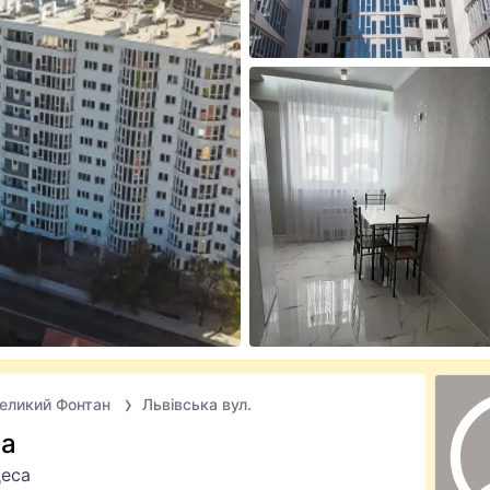
еликий Фонтан
Львівська вул.
са
деса