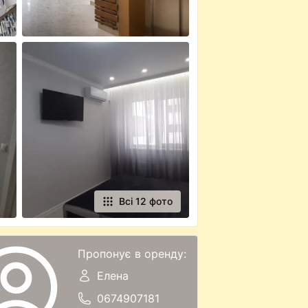
Всі 12 фото
Пропонує в оренду:
Елена
0674907181