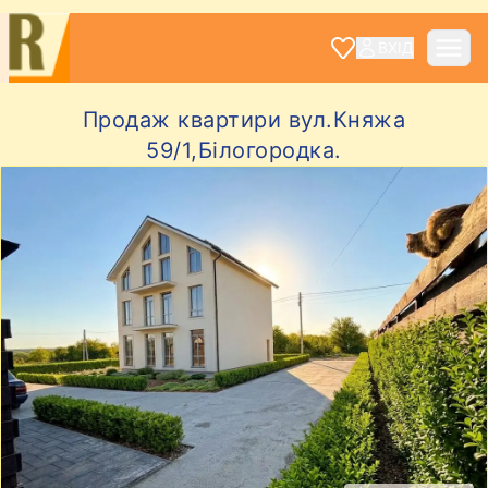
ВХІД
Продаж квартири вул.Княжа
59/1,Білогородка.