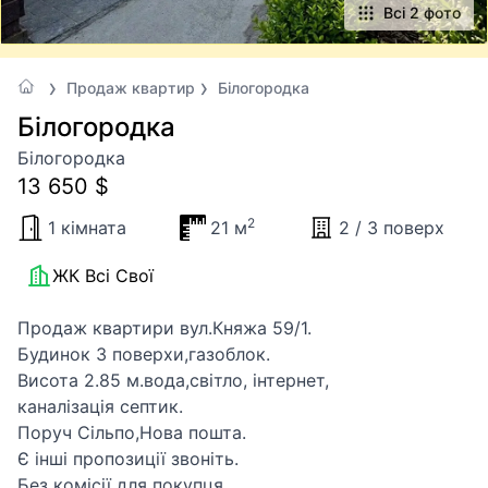
Всі 2 фото
Продаж квартир
Білогородка
Білогородка
Білогородка
13 650 $
2
1 кімната
21 м
2 / 3 поверх
ЖК Всі Свої
Продаж квартири вул.Княжа 59/1.
Будинок 3 поверхи,газоблок.
Висота 2.85 м.вода,світло, інтернет,
каналізація септик.
Поруч Сільпо,Нова пошта.
Є інші пропозиції звоніть.
Без комісії для покупця,