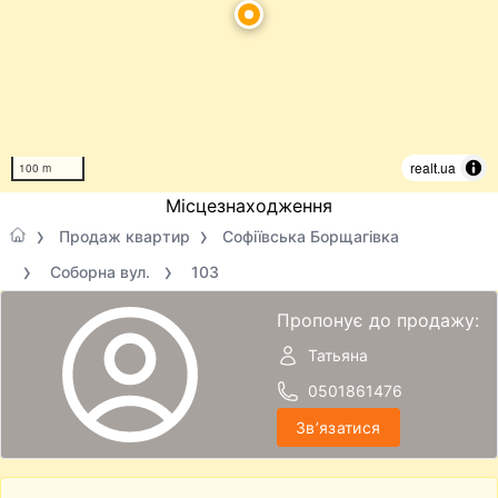
realt.ua
100 m
Місцезнаходження
Продаж квартир
Софіївська Борщагівка
Соборна вул.
103
Пропонує до продажу:
Татьяна
0501861476
Звʼязатися