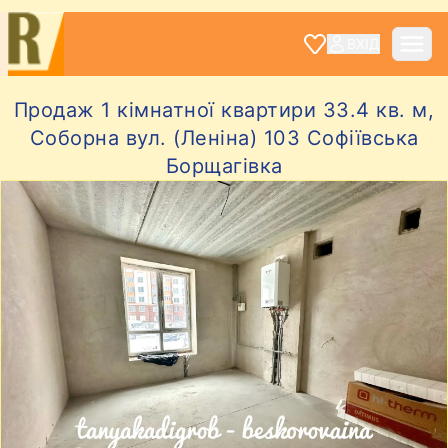
ВХІД
Продаж 1 кімнатної квартири 33.4 кв. м,
Соборна вул. (Леніна) 103 Софіївська
Борщагівка