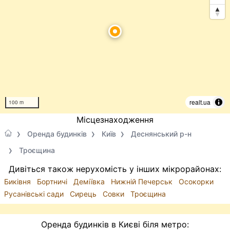
realt.ua
100 m
Місцезнаходження
Оренда будинків
Київ
Деснянський р-н
Троєщина
Дивіться також нерухомість у інших мікрорайонах:
Биківня
Бортничі
Деміївка
Нижній Печерськ
Осокорки
Русанівські сади
Сирець
Совки
Троєщина
Оренда будинків в Києві біля метро: