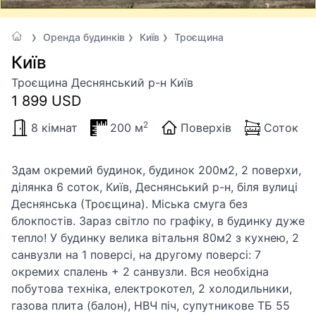
Оренда будинків
Київ
Троєщина
Київ
Троєщина Деснянський р-н Київ
1 899 USD
2
8 кімнат
200 м
Поверхів
Соток
Здам окремий будинок, будинок 200м2, 2 поверхи,
ділянка 6 соток, Київ, Деснянський р-н, біля вулиці
Деснянська (Троєщина). Міська смуга без
блокпостів. Зараз світло по графіку, в будинку дуже
тепло! У будинку велика вітальня 80м2 з кухнею, 2
санвузли на 1 поверсі, на другому поверсі: 7
окремих спалень + 2 санвузли. Вся необхідна
побутова техніка, електрокотел, 2 холодильники,
газова плита (балон), НВЧ піч, супутникове ТБ 55