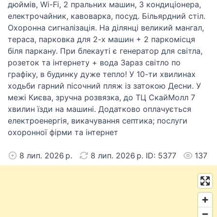
дюймів, Wi-Fi, 2 пральних машин, 3 кондиціонера,
електрочайник, кавоварка, посуд. Більярдний стіл.
Охоронна сигналізація. На ділянці великий мангал,
тераса, парковка для 2-х машин + 2 паркомісця
біля паркану. При блекауті є генератор для світла,
розеток та інтернету + вода Зараз світло по
графіку, в будинку дуже тепло! У 10-ти хвилинах
ходьби гарний пісочний пляж із затокою Десни. У
межі Києва, зручна розвязка, до ТЦ СкайМолл 7
хвилин їзди на машині. Додатково оплачується
електроенергія, викачування септика; послуги
охоронної фірми та інтернет
8 лип. 2026 р.
8 лип. 2026 р. ID: 5377
137