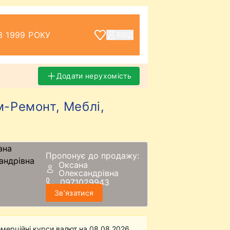
З 1999 РОКУ
ВХІД
Додати нерухомість
м-Ремонт, Меблі,
Пропонує до продажу:
Оксана
Олександрівна
0971029943
Звʼязатися
мерційні курси валют на 08.08.2026