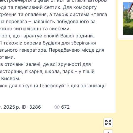
лектроенергія 3 фази 21 кВт зі стабілізатором
вода та переливний септик. Для комфорту
дження та опалення, а також система «тепла
на перевага – наявність побудованого за
жної сигналізації та системи
орії, що гарантує спокій Вашої родини.
ії також є окрема будівля для зберігання
ельного генератора. Передбачено місце для
отами.
в оточенні зелені, де всі зручності для
сторани, лікарня, школа, парк – у пішій
 Києвом.
ісії для покупця.Телефонуйте для організації
. 2025 р. ID: 3286
672