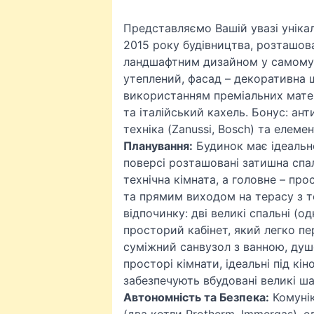
Представляємо Вашій увазі уніка
2015 року будівництва, розташов
ландшафтним дизайном у самому ц
утеплений, фасад – декоративна 
використанням преміальних матер
та італійський кахель. Бонус: ант
техніка (Zanussi, Bosch) та елем
Планування:
Будинок має ідеальн
поверсі розташовані затишна спал
технічна кімната, а головне – пр
та прямим виходом на терасу з т
відпочинку: дві великі спальні (
просторий кабінет, який легко п
суміжний санвузол з ванною, душ
просторі кімнати, ідеальні під кі
забезпечують вбудовані великі ш
Автономність та Безпека:
Комунік