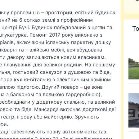
льну пропозицію – просторий, елітний будинок
аний на 6 сотках землі з професійним
ентрі Бучі. Будинок побудований з цегли та
То
штукатурка. Ремонт 2017 року виконано з
іалів, включаючи іспанську паркетну дошку
икварні та італійські меблі, вся вбудована
енти декору залишаються новим власникам.
е планування для великої родини. На першому
ьня, гостьовий санвузол з душовою та біде,
остора кухня-вітальня з електричним каміном
еплою підлогою. Другий поверх – це зона
одна з балконом та великою гардеробною),
ереобладнати у додаткову спальню, та великий
овою та біде. Мансарда включає додаткові дві
нотеатр, ігрову або майстерню. Зручність
афи.
ації забезпечують повну автономність: газ