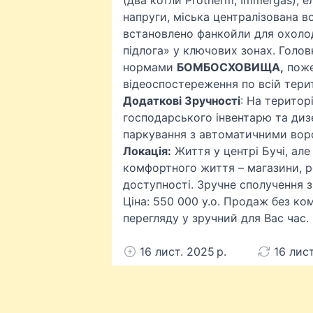
(два котли Protherm, Immergas), е
напруги, міська централізована 
встановлено фанкойли для охоло
підлога» у ключових зонах. Голов
нормами
БОМБОСХОВИЩА,
поже
відеоспостереження по всій терит
Додаткові Зручності
: На територ
господарського інвентарю та диз
паркування з автоматичними вор
Локація:
Життя у центрі Бучі, але 
комфортного життя – магазини, ре
доступності. Зручне сполучення з
Ціна: 550 000 у.о. Продаж без ком
перегляду у зручний для Вас час.
16 лист. 2025 р.
16 лист