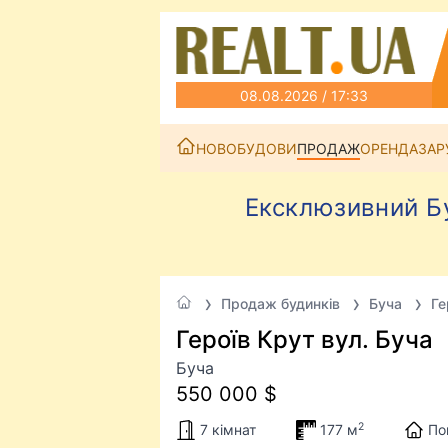
08.08.2026 / 17:33
НОВОБУДОВИ
ПРОДАЖ
ОРЕНДА
ЗАР
Ексклюзивний Бу
Продаж будинків
Буча
Ге
Героїв Крут вул. Буча
Буча
550 000 $
2
7 кімнат
177 м
По