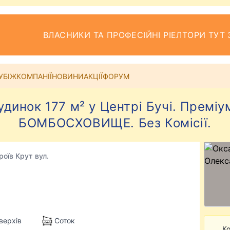
ВЛАСНИКИ ТА ПРОФЕСІЙНІ РІЕЛТОРИ ТУТ 
УБІЖ
КОМПАНІЇ
НОВИНИ
АКЦІЇ
ФОРУМ
динок 177 м² у Центрі Бучі. Преміу
БОМБОСХОВИЩЕ. Без Комісії.
роїв Крут вул.
верхів
Соток
Ко