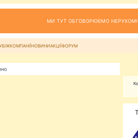
МИ ТУТ ОБГОВОРЮЄМО НЕРУХОМІ
УБІЖ
КОМПАНІЇ
НОВИНИ
АКЦІЇ
ФОРУМ
ено
Ко