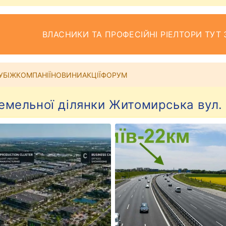
ВЛАСНИКИ ТА ПРОФЕСІЙНІ РІЕЛТОРИ ТУТ 
УБІЖ
КОМПАНІЇ
НОВИНИ
АКЦІЇ
ФОРУМ
мельної ділянки Житомирська вул.