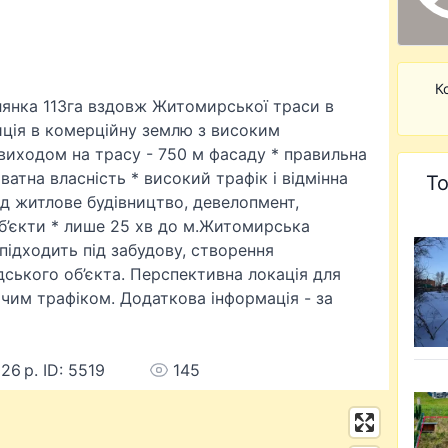
К
лянка 113га вздовж Житомирської траси в
иція в комерційну землю з високим
 виходом на трасу - 750 м фасаду * правильна
ватна власність * високий трафік і відмінна
То
ід житлове будівництво, девелопмент,
об’єкти * лише 25 хв до м.Житомирська
 підходить під забудову, створення
дського об’єкта. Перспективна локація для
чим трафіком. Додаткова інформація - за
26 р. ID: 5519
145