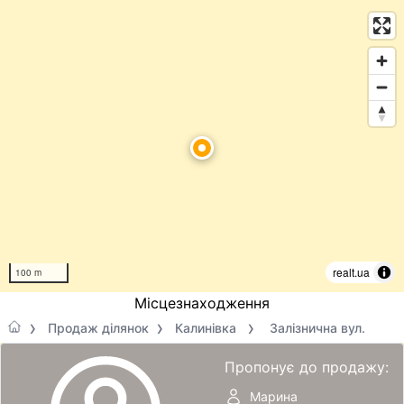
realt.ua
100 m
Місцезнаходження
Продаж ділянок
Калинівка
Залізнична вул.
Пропонує до продажу:
Марина