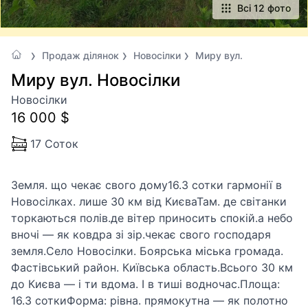
Всі 12 фото
Продаж ділянок
Новосілки
Миру вул.
Миру вул. Новосілки
Новосілки
16 000 $
17 Соток
Земля. що чекає свого дому16.3 сотки гармонії в
Новосілках. лише 30 км від КиєваТам. де світанки
торкаються полів.де вітер приносить спокій.а небо
вночі — як ковдра зі зір.чекає свого господаря
земля.Село Новосілки. Боярська міська громада.
Фастівський район. Київська область.Всього 30 км
до Києва — і ти вдома. І в тиші водночас.Площа:
16.3 соткиФорма: рівна. прямокутна — як полотно