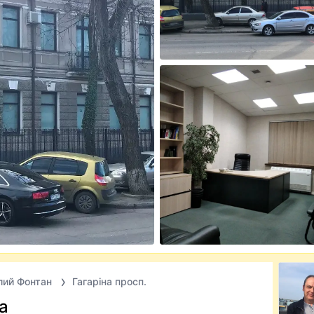
ий Фонтан
Гагаріна просп.
а