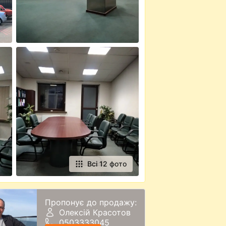
Всі 12 фото
Пропонує до продажу:
Олексій Красотов
0503333045