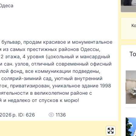
Одеса
Ко
й бульвар, продам красивое и монументальное
м из самых престижных районов Одессы,
То
 2 этажа, 4 уровня (цокольный и мансардный
 и сан. узлов, отличный современный офисный
илой фонд, все коммуникации подведены,
, солярий-зимний сад, уютный внутренний
ток, приватизирован, уникальное здание 1998
еятельности в великолепном районе с
 и недалеко от спусков к морю!
 2026 р. ID: 626
1136