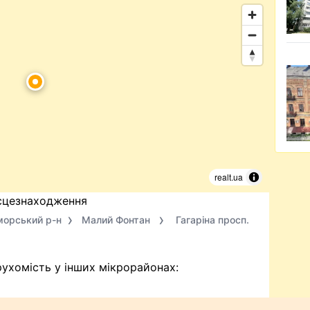
realt.ua
сцезнаходження
орський р-н
Малий Фонтан
Гагаріна просп.
ухомість у інших мікрорайонах: