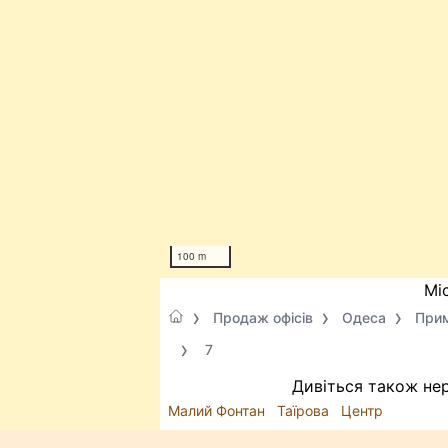
100 m
Мі
Продаж офісів
Одеса
Прим
7
Дивіться також нер
Малий Фонтан
Таїрова
Центр