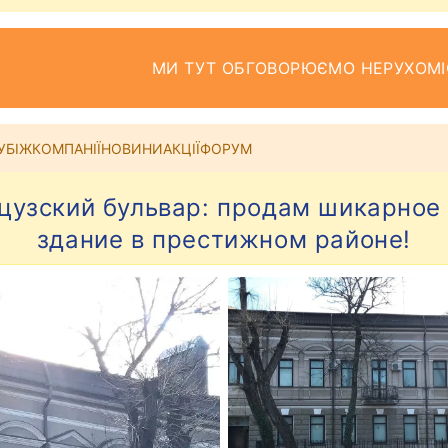
МИ ТУТ ОБГОВОРЮЄМО НЕРУХОМІ
УБІЖ
КОМПАНІЇ
НОВИНИ
АКЦІЇ
ФОРУМ
нцузский бульвар: продам шикарное
здание в престижном районе!