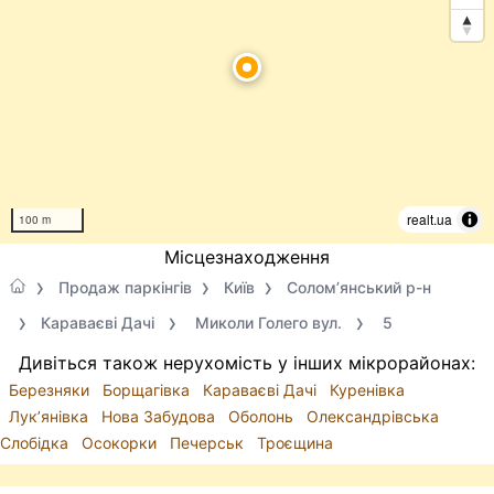
realt.ua
100 m
Місцезнаходження
Продаж паркінгів
Київ
Солом’янський р-н
Караваєві Дачі
Миколи Голего вул.
5
Дивіться також нерухомість у інших мікрорайонах:
Березняки
Борщагівка
Караваєві Дачі
Куренівка
Лук’янівка
Нова Забудова
Оболонь
Олександрівська
Слобідка
Осокорки
Печерськ
Троєщина